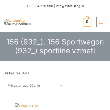
Skip
+386 64 228 998
|
info@avtotuning.si
to
content
0
TUNING & STYLING AVTOMOBILOV
156 (932_), 156 Sportwagon
(932_) sportline vzmeti
Prikaz rezultata