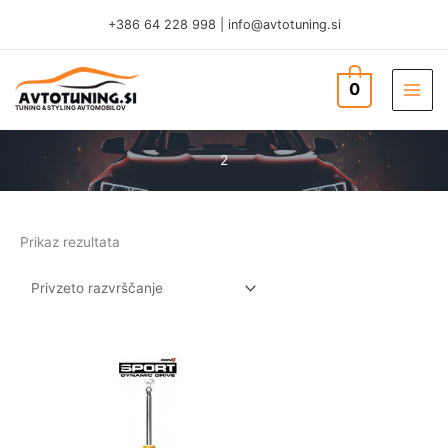
Skip
+386 64 228 998
|
info@avtotuning.si
to
content
0
TUNING & STYLING AVTOMOBILOV
2
Prikaz rezultata