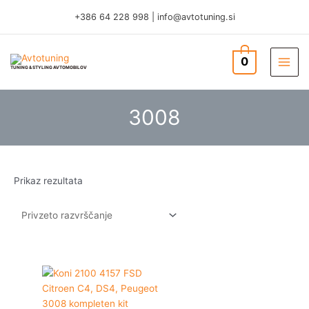
Skip
+386 64 228 998
|
info@avtotuning.si
to
content
0
TUNING & STYLING AVTOMOBILOV
3008
Prikaz rezultata