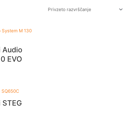
i Audio
30 EVO
i STEG