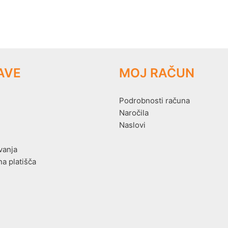
AVE
MOJ RAČUN
Podrobnosti računa
Naročila
Naslovi
vanja
na platišča