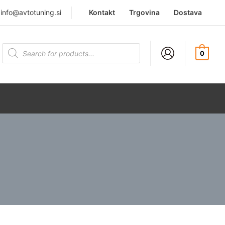
|
info@avtotuning.si
Kontakt
Trgovina
Dostava
Products
search
0