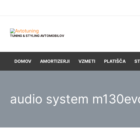
Skip
to
content
TUNING & STYLING AVTOMOBILOV
DOMOV
AMORTIZERJI
VZMETI
PLATIŠČA
ST
audio system m130ev