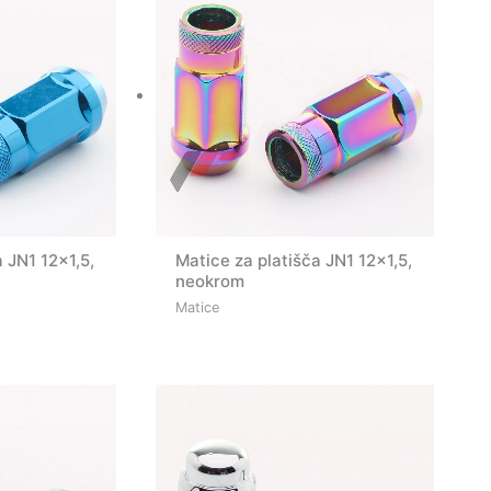
 JN1 12×1,5,
Matice za platišča JN1 12×1,5,
neokrom
Matice