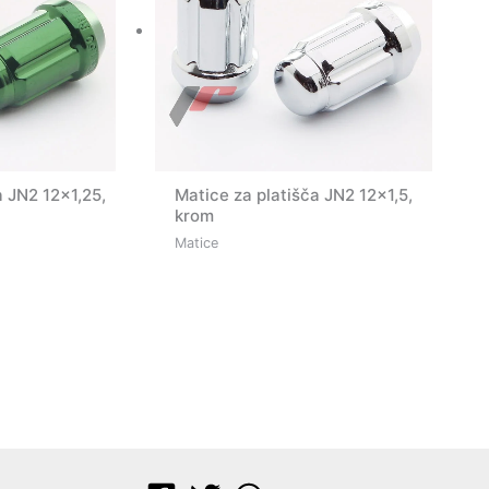
a JN2 12×1,25,
Matice za platišča JN2 12×1,5,
krom
Matice