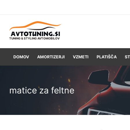
Skip
to
content
TUNING & STYLING AVTOMOBILOV
DOMOV
AMORTIZERJI
VZMETI
PLATIŠČA
ST
matice za feltne