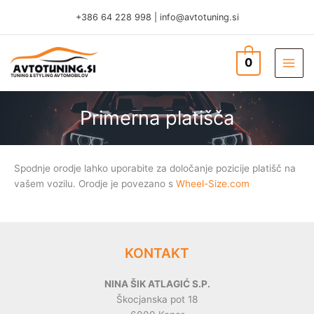
Skip
+386 64 228 998
|
info@avtotuning.si
to
content
0
TUNING & STYLING AVTOMOBILOV
Primerna platišča
Spodnje orodje lahko uporabite za določanje pozicije platišč na
vašem vozilu. Orodje je povezano s
Wheel-Size.com
KONTAKT
NINA ŠIK ATLAGIĆ S.P.
Škocjanska pot 18