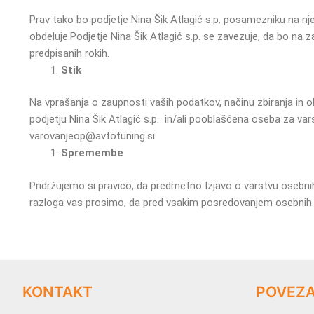
Prav tako bo podjetje Nina Šik Atlagić s.p. posamezniku na nj
obdeluje.
Podjetje Nina Šik Atlagić s.p. se zavezuje, da bo n
predpisanih rokih.
Stik
Na vprašanja o zaupnosti vaših podatkov, načinu zbiranja in o
podjetju Nina Šik Atlagić s.p. in/ali pooblaščena oseba za va
varovanjeop@avtotuning.si
Spremembe
Pridržujemo si pravico, da predmetno Izjavo o varstvu osebn
razloga vas prosimo, da pred vsakim posredovanjem osebnih p
KONTAKT
POVEZ