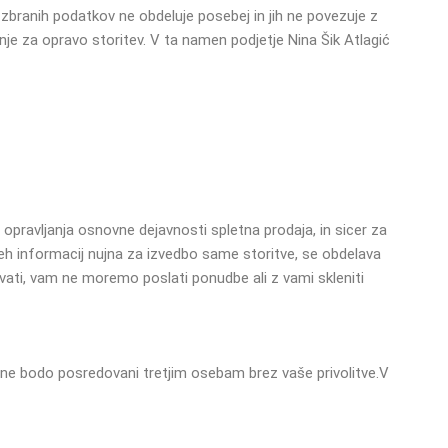
o zbranih podatkov ne obdeluje posebej in jih ne povezuje z
nje za opravo storitev. V ta namen podjetje Nina Šik Atlagić
 opravljanja osnovne dejavnosti spletna prodaja, in sicer za
teh informacij nujna za izvedbo same storitve, se obdelava
ati, vam ne moremo poslati ponudbe ali z vami skleniti
n ne bodo posredovani tretjim osebam brez vaše privolitve.
V