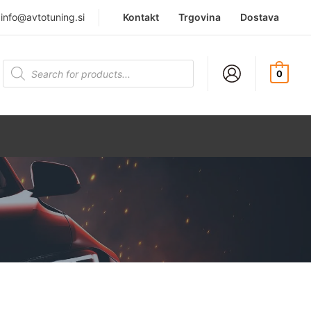
|
info@avtotuning.si
Kontakt
Trgovina
Dostava
Products
search
0