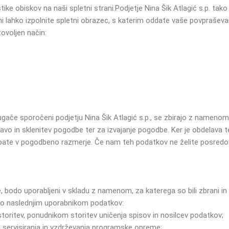
e obiskov na naši spletni strani.
Podjetje Nina Šik Atlagić s.p. tak
ni lahko izpolnite spletni obrazec, s katerim oddate vaše povpraševa
tovoljen način:
drugače sporočeni podjetju Nina Šik Atlagić s.p., se zbirajo z namenom
avo in sklenitev pogodbe ter za izvajanje pogodbe. Ker je obdelava 
opate v pogodbeno razmerje. Če nam teh podatkov ne želite posredov
, bodo uporabljeni v skladu z namenom, za katerega so bili zbrani i
vajo naslednjim uporabnikom podatkov:
oritev, ponudnikom storitev uničenja spisov in nosilcev podatkov;
u servisiranja in vzdrževanja programske opreme;