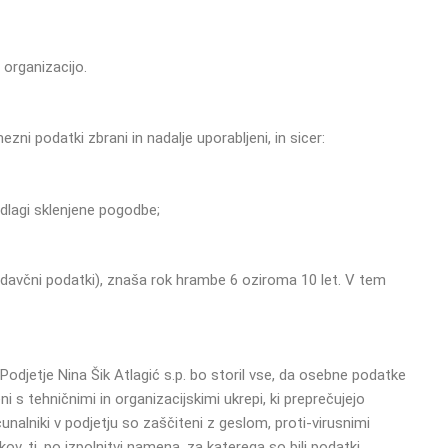
 organizacijo.
ni podatki zbrani in nadalje uporabljeni, in sicer:
odlagi sklenjene pogodbe;
i davčni podatki), znaša rok hrambe 6 oziroma 10 let. V tem
Podjetje Nina Šik Atlagić s.p. bo storil vse, da osebne podatke
 s tehničnimi in organizacijskimi ukrepi, ki preprečujejo
alniki v podjetju so zaščiteni z geslom, proti-virusnimi
, tj. po izpolnitvi namena, za katerega so bili podatki