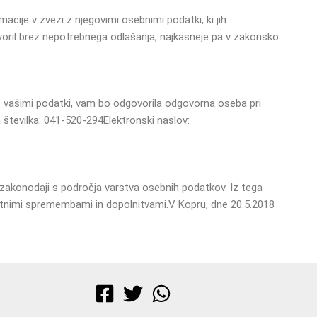
cije v zvezi z njegovimi osebnimi podatki, ki jih
voril brez nepotrebnega odlašanja, najkasneje pa v zakonsko
 z vašimi podatki, vam bo odgovorila odgovorna oseba pri
 številka: 041-520-294
Elektronski naslov:
zakonodaji s področja varstva osebnih podatkov. Iz tega
itnimi spremembami in dopolnitvami.
V Kopru, dne 20.5.2018