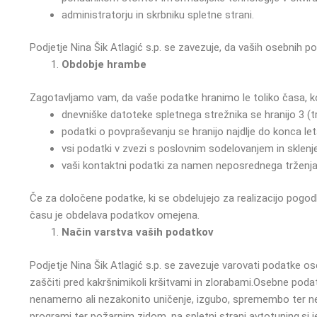
administratorju in skrbniku spletne strani.
Podjetje Nina Šik Atlagić s.p. se zavezuje, da vaših osebnih p
Obdobje hrambe
Zagotavljamo vam, da vaše podatke hranimo le toliko časa, koli
dnevniške datoteke spletnega strežnika se hranijo 3 (t
podatki o povpraševanju se hranijo najdlje do konca let
vsi podatki v zvezi s poslovnim sodelovanjem in sklenj
vaši kontaktni podatki za namen neposrednega trženja 
Če za določene podatke, ki se obdelujejo za realizacijo pogod
času je obdelava podatkov omejena.
Način varstva vaših podatkov
Podjetje Nina Šik Atlagić s.p. se zavezuje varovati podatke os
zaščiti pred kakršnimikoli kršitvami in zlorabami.
Osebne podatke
nenamerno ali nezakonito uničenje, izgubo, spremembo ter nepo
programi ter požarnim zidom, na spletni strani avtotuning.si 