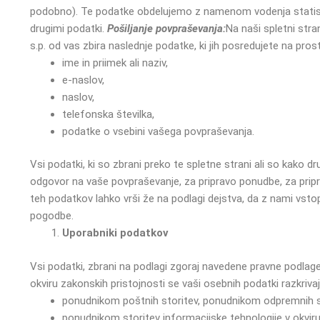
podobno). Te podatke obdelujemo z namenom vodenja statistik
drugimi podatki.
Pošiljanje povpraševanja:
Na naši spletni stra
s.p. od vas zbira naslednje podatke, ki jih posredujete na pros
ime in priimek ali naziv,
e-naslov,
naslov,
telefonska številka,
podatke o vsebini vašega povpraševanja.
Vsi podatki, ki so zbrani preko te spletne strani ali so kako 
odgovor na vaše povpraševanje, za pripravo ponudbe, za pripr
teh podatkov lahko vrši že na podlagi dejstva, da z nami vst
pogodbe.
Uporabniki podatkov
Vsi podatki, zbrani na podlagi zgoraj navedene pravne podlage
okviru zakonskih pristojnosti se vaši osebnih podatki razkri
ponudnikom poštnih storitev, ponudnikom odpremnih st
ponudnikom storitev informacijske tehnologije v okvir