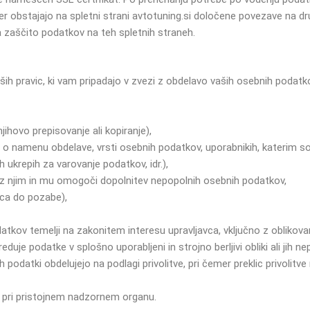
er obstajajo na spletni strani avtotuning.si določene povezave na dru
 zaščito podatkov na teh spletnih straneh.
aših pravic, ki vam pripadajo v zvezi z obdelavo vaših osebnih podatk
ihovo prepisovanje ali kopiranje),
 o namenu obdelave, vrsti osebnih podatkov, uporabnikih, katerim so 
 ukrepih za varovanje podatkov, idr.),
z njim in mu omogoči dopolnitev nepopolnih osebnih podatkov,
ica do pozabe),
kov temelji na zakonitem interesu upravljavca, vključno z oblikovan
uje podatke v splošno uporabljeni in strojno berljivi obliki ali jih
 podatki obdelujejo na podlagi privolitve, pri čemer preklic privolitve
e pri pristojnem nadzornem organu.