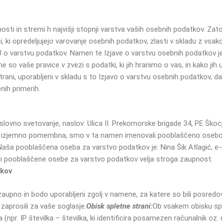
osti in stremi h najvišji stopnji varstva vaših osebnih podatkov. Zat
si, ki opredeljujejo varovanje osebnih podatkov, zlasti v skladu z v
 o varstvu podatkov. Namen te Izjave o varstvu osebnih podatkov j
 so vaše pravice v zvezi s podatki, ki jih hranimo o vas, in kako jih uv
trani, uporabljeni v skladu s to Izjavo o varstvu osebnih podatkov, d
ih primerih.
poslovno svetovanje, naslov: Ulica II. Prekomorske brigade 34, PE Ško
 izjemno pomembna, smo v ta namen imenovali pooblaščeno osebo z
Naša pooblaščena oseba za varstvo podatkov je: Nina Šik Atlagić, e
ni pooblaščene osebe za varstvo podatkov velja stroga zaupnost.
tkov
zaupno in bodo uporabljeni zgolj v namene, za katere so bili posredov
aprosili za vaše soglasje.
Obisk spletne strani:
Ob vsakem obisku spl
pr. IP številka – številka, ki identificira posamezen računalnik oz. d