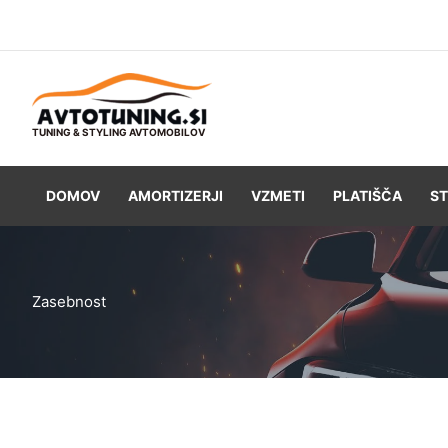
Skip
to
content
TUNING & STYLING AVTOMOBILOV
DOMOV
AMORTIZERJI
VZMETI
PLATIŠČA
ST
Zasebnost