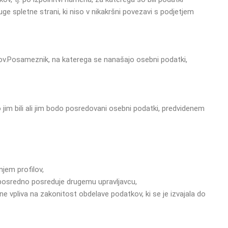
ge spletne strani, ki niso v nikakršni povezavi s podjetjem
ov.
Posameznik, na katerega se nanašajo osebni podatki,
jim bili ali jim bodo posredovani osebni podatki, predvidenem
jem profilov,
 neposredno posreduje drugemu upravljavcu,
 ne vpliva na zakonitost obdelave podatkov, ki se je izvajala do