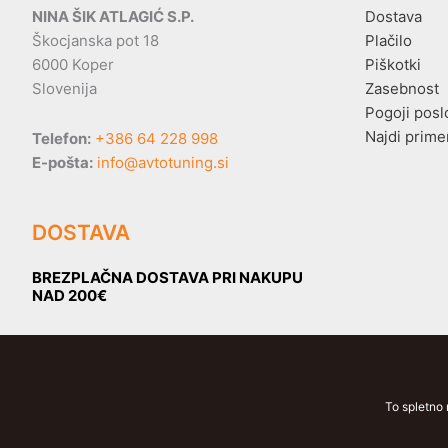
NINA ŠIK ATLAGIĆ S.P.
Dostava
Škocjanska pot 18
Plačilo
6000 Koper
Piškotki
Slovenija
Zasebnost
Pogoji posl
Najdi prime
Telefon:
+386 64 228 998
E-pošta:
info@avtotuning.si
DOSTAVA
BREZPLAČNA DOSTAVA PRI NAKUPU
NAD 200€
To spletno 