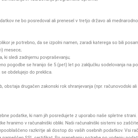
odatkov ne bo posredoval ali prenesel v tretjo državo ali mednarodno
kor je potrebno, da se izpolni namen, zaradi katerega so bili posamez
ri) mesece;
a, ki sledi zadnjemu povpraševanju;
eno pogodbe se hranijo še 5 (pet) let po zaključku sodelovanja na p
se obdelujejo do preklica.
b, obstaja drugačen zakonski rok shranjevanja (npr. računovodski al
ebne podatke, ki nam jih posredujete z uporabo naše spletne strani. 
 hranimo v računalniški obliki. Naši računalniški sistemi so zaščiteni
oblaščeno razkritje ali dostop do vaših osebnih podatkov. Vsi račun
je nameščen SSL certifikat.
Po prenehanju potrebe po vodenju podatkov