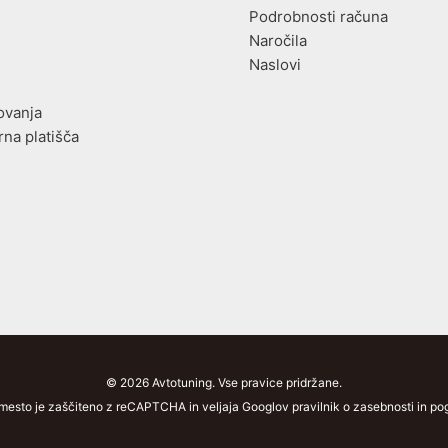
Podrobnosti računa
Naročila
Naslovi
ovanja
rna platišča
© 2026 Avtotuning. Vse pravice pridržane.
mesto je zaščiteno z reCAPTCHA in veljaja Googlov pravilnik o zasebnosti in pogo