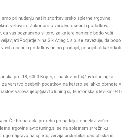
o smo pri nudenju naših storitev preko spletne trgovine
sakokrat veljavnim Zakonom o varstvu osebnih podatkov,
e, da vas seznanimo s tem, za katere namene bodo vaši
eljavljati.
Podjetje Nina Šik Atlagić s.p. se zavezuje, da bodo
a vaših osebnih podatkov ne bo prodajal, posojal ali kakorkoli
cjanska pot 18, 6000 Koper, e-naslov:
info@avtotuning.si
,
a varstvo osebnih podatkov, na katero se lahko obrnete v
-naslov:
varovanjeop@avtotuning.si
, telefonska številka: 041-
ani. Če bo nastala potreba po nadaljnji obdelavi vaših
etne trgovine avtotuning.si se na spletnem strežniku
rugo napravo na spletu; verzija brskalnika, čas obiska in