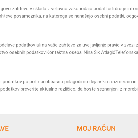
egovo zahtevo v skladu z veljavno zakonodajo podal tudi druge informa
a zahteve posameznika, na katerega se nanašajo osebni podatki, odgo
bdelave podatkov ali na vaše zahteve za uveljavljanje pravic v zvezi
rstvo osebnih podatkov:
Kontaktna oseba: Nina Šik Atlagić
Telefonska
ih podatkov po potrebi občasno prilagodimo dejanskim razmeram in 
odatkov preverite aktualno različico, da boste seznanjeni z moreb
AVE
MOJ RAČUN