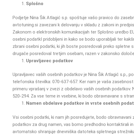
Splošno
Podjetje Nina Šik Atlagić s.p. spoštuje vašo pravico do zasebn
avtotuning.si zavezani k delovanju v skladu z zakoni in predpi
Zakonom o elektronskih komunikacijah ter Splošno uredbo EU
osebni podatkI pridobljeni in kako se bodo uporabljali ter kakšne
zbrani osebni podatki, ki jih boste posredovali preko spletne s
drugače posredoval tretjim osebam, razen v zakonsko določen
Upravljavec podatkov
Upravljavec vaših osebnih podatkov je Nina Šik Atlagić s.p., 
telefonska številka: 070-637-657.
Ker nam je vaša zasebnost
primeru vprašanj v zvezi z obdelavo vaših osebnih podatkov. 
520-294.
Za vse teme in vsebine, ki bodo obravnavane s stra
Namen obdelave podatkov in vrste osebnih poda
Vsi osebni podatki, ki nam jih posredujete, bodo obravnavani 
podatkov za drug namen, vas bomo predhodno kontaktirali in z
avtomatsko shranjuje dnevniška datoteka spletnega strežnika (n