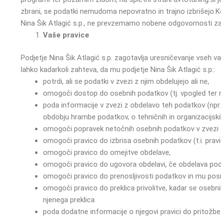
zbrani, se podatki nemudoma nepovratno in trajno izbrišejo.
K
Nina Šik Atlagić s.p., ne prevzemamo nobene odgovornosti za
Vaše pravice
Podjetje Nina Šik Atlagić s.p. zagotavlja uresničevanje vseh v
lahko kadarkoli zahteva, da mu podjetje Nina Šik Atlagić s.p.:
potrdi, ali se podatki v zvezi z njim obdelujejo ali ne,
omogoči dostop do osebnih podatkov (tj. vpogled ter nj
poda informacije v zvezi z obdelavo teh podatkov (npr.
obdobju hrambe podatkov, o tehničnih in organizacijskih
omogoči popravek netočnih osebnih podatkov v zvezi 
omogoči pravico do izbrisa osebnih podatkov (t.i. prav
omogoči pravico do omejitve obdelave,
omogoči pravico do ugovora obdelavi, če obdelava podat
omogoči pravico do prenosljivosti podatkov in mu posred
omogoči pravico do preklica privolitve, kadar se osebnih
njenega preklica
poda dodatne informacije o njegovi pravici do pritožb