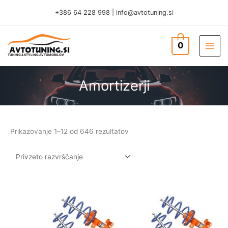
Skip
+386 64 228 998
|
info@avtotuning.si
to
content
0
TUNING & STYLING AVTOMOBILOV
Amortizerji
Prikazovanje 1–12 od 646 rezultatov