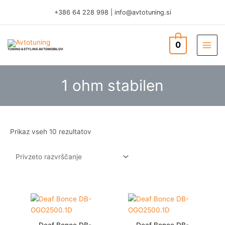
Skip
+386 64 228 998
|
info@avtotuning.si
to
content
0
TUNING & STYLING AVTOMOBILOV
1 ohm stabilen
Prikaz vseh 10 rezultatov