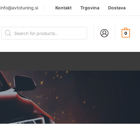
|
info@avtotuning.si
Kontakt
Trgovina
Dostava
Products
search
0