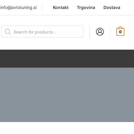
|
info@avtotuning.si
Kontakt
Trgovina
Dostava
Products
search
0