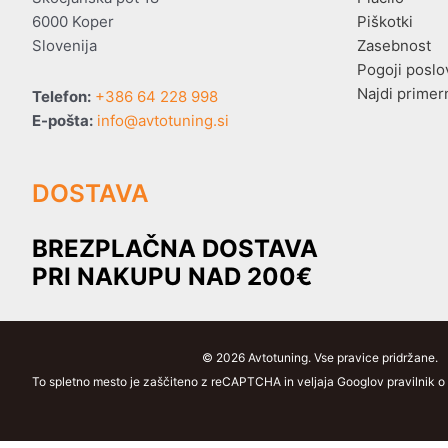
6000 Koper
Piškotki
Slovenija
Zasebnost
Pogoji poslo
Najdi primer
Telefon:
+386 64 228 998
E-pošta:
info@avtotuning.si
DOSTAVA
BREZPLAČNA DOSTAVA
PRI NAKUPU NAD 200€
© 2026 Avtotuning. Vse pravice pridržane.
To spletno mesto je zaščiteno z reCAPTCHA in veljaja Googlov pravilnik o z