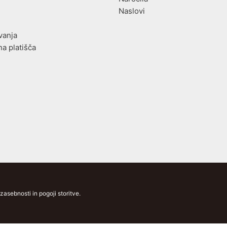
Naslovi
vanja
na platišča
asebnosti in pogoji storitve.