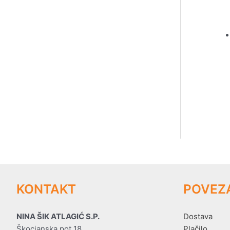
KONTAKT
POVEZ
NINA ŠIK ATLAGIĆ S.P.
Dostava
Škocjanska pot 18
Plačilo