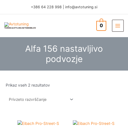
Skip
+386 64 228 998
|
info@avtotuning.si
to
content
0
TUNING & STYLING AVTOMOBILOV
Alfa 156 nastavljivo
podvozje
Prikaz vseh 2 rezultatov