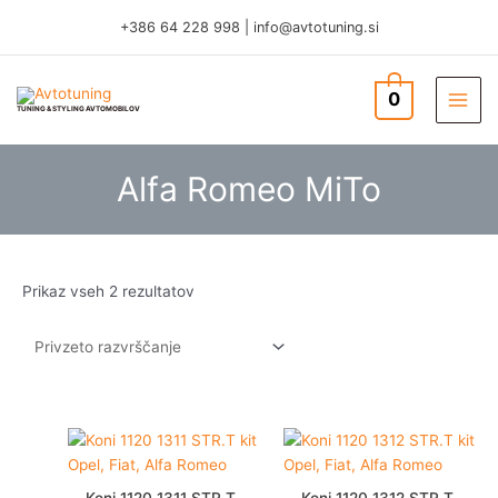
Skip
+386 64 228 998
|
info@avtotuning.si
to
content
0
TUNING & STYLING AVTOMOBILOV
Alfa Romeo MiTo
Prikaz vseh 2 rezultatov