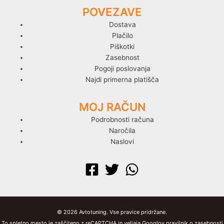
POVEZAVE
Dostava
Plačilo
Piškotki
Zasebnost
Pogoji poslovanja
Najdi primerna platišča
MOJ RAČUN
Podrobnosti računa
Naročila
Naslovi
© 2026 Avtotuning. Vse pravice pridržane.
To spletno mesto je zaščiteno z reCAPTCHA in veljaja Googlov pravilnik o zasebnosti