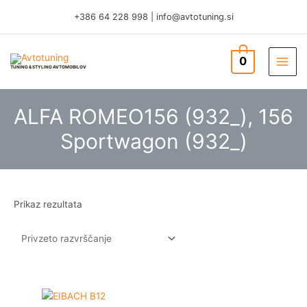
Skip
+386 64 228 998
|
info@avtotuning.si
to
content
0
TUNING & STYLING AVTOMOBILOV
ALFA ROMEO156 (932_), 156
Sportwagon (932_)
Prikaz rezultata