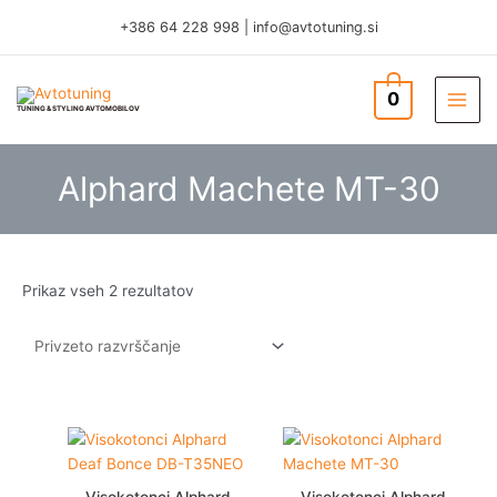
Skip
+386 64 228 998
|
info@avtotuning.si
to
content
0
TUNING & STYLING AVTOMOBILOV
Alphard Machete MT-30
Prikaz vseh 2 rezultatov