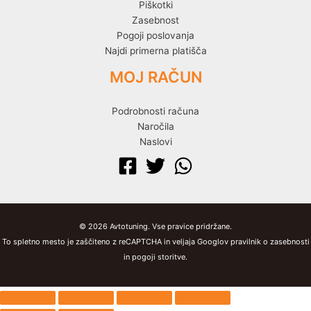
Piškotki
Zasebnost
Pogoji poslovanja
Najdi primerna platišča
MOJ RAČUN
Podrobnosti računa
Naročila
Naslovi
© 2026 Avtotuning. Vse pravice pridržane.
To spletno mesto je zaščiteno z reCAPTCHA in veljaja Googlov pravilnik o zasebnosti
in pogoji storitve.