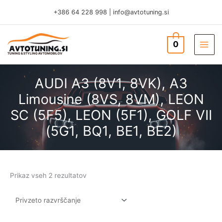
Skip
+386 64 228 998
|
info@avtotuning.si
to
content
0
TUNING & STYLING AVTOMOBILOV
AUDI A3 (8V1, 8VK), A3
Limousine (8VS, 8VM), LEON
SC (5F5), LEON (5F1), GOLF VII
(5G1, BQ1, BE1, BE2)
Prikaz vseh 2 rezultatov