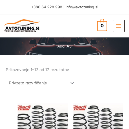
Skip
+386 64 228 998
|
info@avtotuning.si
to
content
0
TUNING & STYLING AVTOMOBILOV
Audi A3
Prikazovanje 1–12 od 17 rezultatov