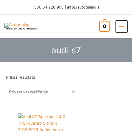
Skip
+386 64 228 998
|
info@avtotuning.si
to
content
0
TUNING & STYLING AVTOMOBILOV
audi s7
Prikaz rezultata