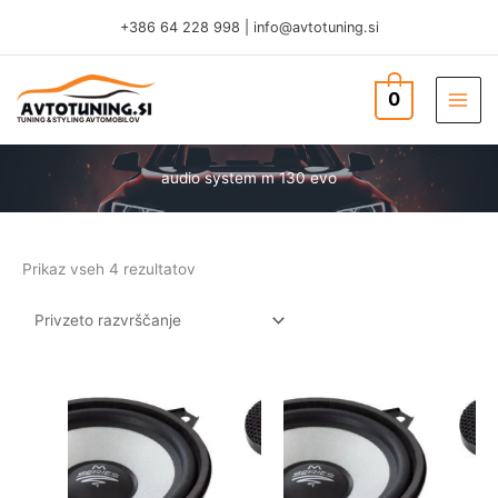
Skip
+386 64 228 998
|
info@avtotuning.si
to
content
0
TUNING & STYLING AVTOMOBILOV
audio system m 130 evo
Prikaz vseh 4 rezultatov