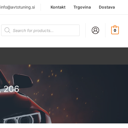
|
info@avtotuning.si
Kontakt
Trgovina
Dostava
Products
search
0
, 206