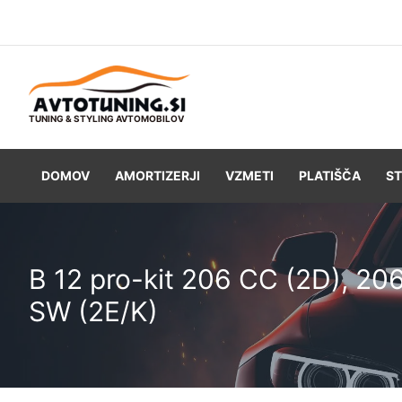
Skip
to
content
TUNING & STYLING AVTOMOBILOV
DOMOV
AMORTIZERJI
VZMETI
PLATIŠČA
ST
B 12 pro-kit 206 CC (2D), 20
SW (2E/K)