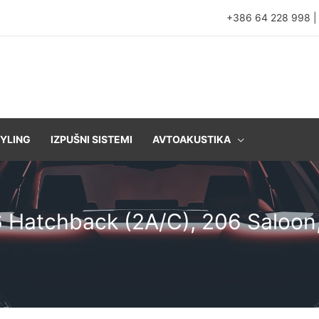
+386 64 228 998
YLING
IZPUŠNI SISTEMI
AVTOAKUSTIKA
6 Hatchback (2A/C), 206 Saloon