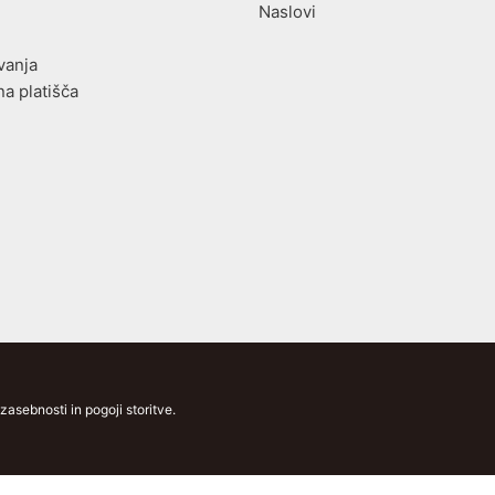
Naslovi
vanja
na platišča
asebnosti in pogoji storitve.