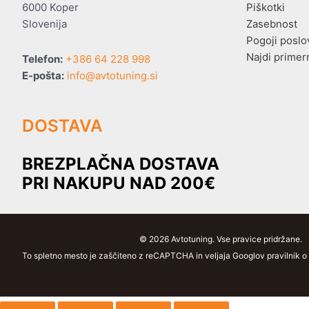
6000 Koper
Piškotki
Slovenija
Zasebnost
Pogoji poslo
Najdi primer
Telefon:
+386 64 228 998
E-pošta:
info@avtotuning.si
DOSTAVA
BREZPLAČNA DOSTAVA
PRI NAKUPU NAD 200€
© 2026 Avtotuning. Vse pravice pridržane.
To spletno mesto je zaščiteno z reCAPTCHA in veljaja Googlov pravilnik o z