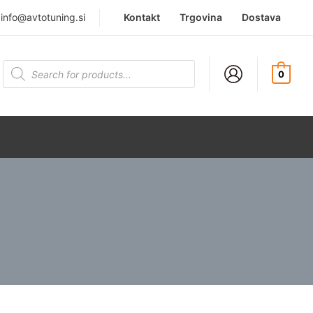
|
info@avtotuning.si
Kontakt
Trgovina
Dostava
Products
search
0