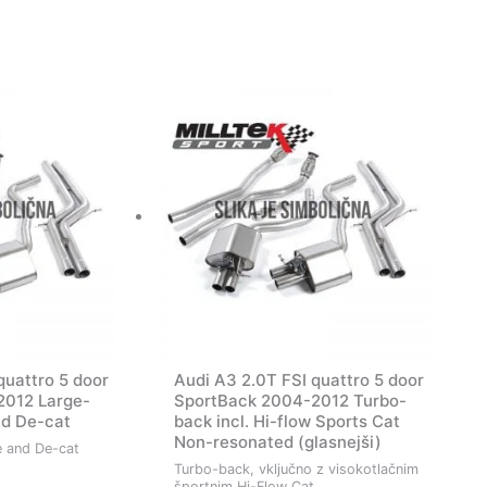
quattro 5 door
Audi A3 2.0T FSI quattro 5 door
2012 Large-
SportBack 2004-2012 Turbo-
d De-cat
back incl. Hi-flow Sports Cat
Non-resonated (glasnejši)
 and De-cat
Turbo-back, vključno z visokotlačnim
športnim Hi-Flow Cat