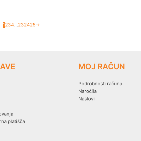
1
2
3
4
…
23
24
25
→
AVE
MOJ RAČUN
Podrobnosti računa
Naročila
Naslovi
ovanja
rna platišča