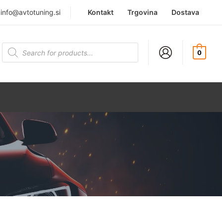
|
info@avtotuning.si
Kontakt
Trgovina
Dostava
Products
search
0