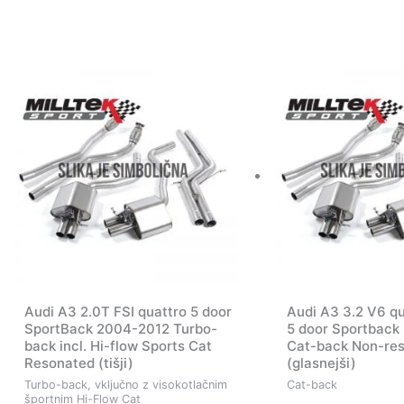
Audi A3 2.0T FSI quattro 5 door
Audi A3 3.2 V6 qu
SportBack 2004-2012 Turbo-
5 door Sportback
back incl. Hi-flow Sports Cat
Cat-back Non-re
Resonated (tišji)
(glasnejši)
Turbo-back, vključno z visokotlačnim
Cat-back
športnim Hi-Flow Cat