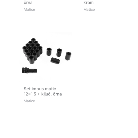
črna
krom
Matice
Matice
Set imbus matic
12×1,5 + ključ, črna
Matice