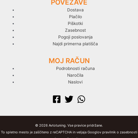
POVEZAVE
Dostava
Plačilo
Piškotki
Zasebnost
Pogoji poslovanja
Najdi primerna platišča
MOJ RAČUN
Podrobnosti računa
Naročila
Naslovi
© 2026 Avtotuning. Vse pravice pridržane.
To spletno mesto je zaščiteno z reCAPTCHA in veljaja Googlov pravilnik o zasebnosti