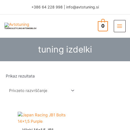
Skip
+386 64 228 998
|
info@avtotuning.si
to
content
0
TUNING & STYLING AVTOMOBILOV
tuning izdelki
Prikaz rezultata