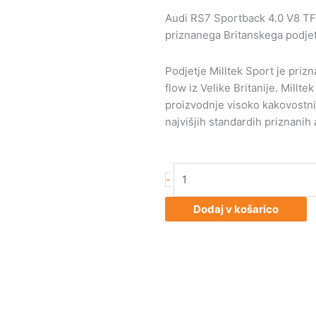
Audi RS7 Sportback 4.0 V8 TFS
priznanega Britanskega podjetj
Podjetje Milltek Sport je priz
flow iz Velike Britanije. Millte
proizvodnje visoko kakovostnih
najvišjih standardih priznanih
Audi
-
RS7
Sportback
Dodaj v košarico
4.0
V8
TFSI
biturbo
2013-
2019