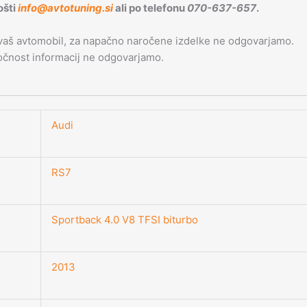
ošti
info@avtotuning.si
ali po telefonu
070-637-657
.
 vaš avtomobil, za napačno naročene izdelke ne odgovarjamo.
 točnost informacij ne odgovarjamo.
Audi
RS7
Sportback 4.0 V8 TFSI biturbo
2013