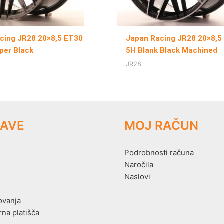
cing JR28 20×8,5 ET30
Japan Racing JR28 20×8,5
per Black
5H Blank Black Machined
JR28
AVE
MOJ RAČUN
Podrobnosti računa
Naročila
Naslovi
ovanja
rna platišča