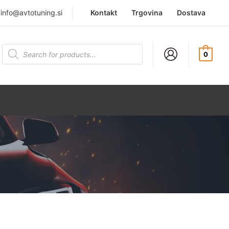
|
info@avtotuning.si
Kontakt
Trgovina
Dostava
Products
search
0