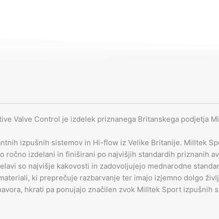
Active
Valve
Control
količina
ve Valve Control je izdelek priznanega Britanskega podjetja Mil
tnih izpušnih sistemov in Hi-flow iz Velike Britanije. Milltek Spor
o ročno izdelani in finiširani po najvišjih standardih priznanih
elavi so najvišje kakovosti in zadovoljujejo mednarodne standar
ateriali, ki preprečuje razbarvanje ter imajo izjemno dolgo živl
avora, hkrati pa ponujajo značilen zvok Milltek Sport izpušnih 