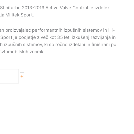
I biturbo 2013-2019 Active Valve Control je izdelek
a Milltek Sport.
nan proizvajalec performantnih izpušnih sistemov in Hi-
k Sport je podjetje z več kot 35 leti izkušenj razvijanja in
 izpušnih sistemov, ki so ročno izdelani in finiširani po
 avtomobilskih znamk.
+