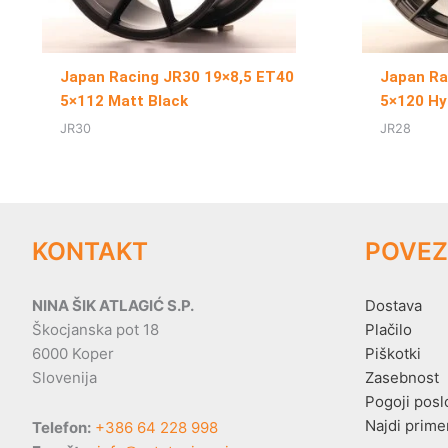
Japan Racing JR30 19×8,5 ET40
Japan Ra
5×112 Matt Black
5×120 Hy
JR30
JR28
KONTAKT
POVEZ
NINA ŠIK ATLAGIĆ S.P.
Dostava
Škocjanska pot 18
Plačilo
6000 Koper
Piškotki
Slovenija
Zasebnost
Pogoji posl
Najdi prime
Telefon:
+386 64 228 998