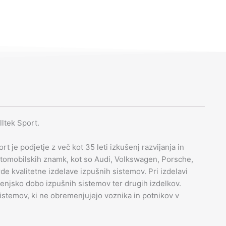
ltek Sport.
t je podjetje z več kot 35 leti izkušenj razvijanja in
 avtomobilskih znamk, kot so Audi, Volkswagen, Porsche,
de kvalitetne izdelave izpušnih sistemov. Pri izdelavi
jenjsko dobo izpušnih sistemov ter drugih izdelkov.
sistemov, ki ne obremenjujejo voznika in potnikov v