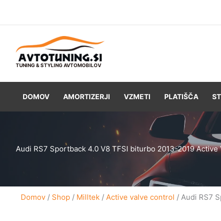
Skip
to
content
TUNING & STYLING AVTOMOBILOV
DOMOV
AMORTIZERJI
VZMETI
PLATIŠČA
ST
Audi RS7 Sportback 4.0 V8 TFSI biturbo 2013-2019 Active 
Domov
/
Shop
/
Milltek
/
Active valve control
/ Audi RS7 S