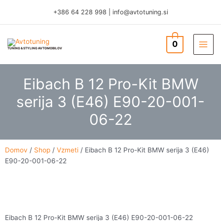
Skip
+386 64 228 998
|
info@avtotuning.si
to
content
0
TUNING & STYLING AVTOMOBILOV
Eibach B 12 Pro-Kit BMW
serija 3 (E46) E90-20-001-
06-22
Domov
/
Shop
/
Vzmeti
/ Eibach B 12 Pro-Kit BMW serija 3 (E46)
E90-20-001-06-22
Eibach B 12 Pro-Kit BMW serija 3 (E46) E90-20-001-06-22