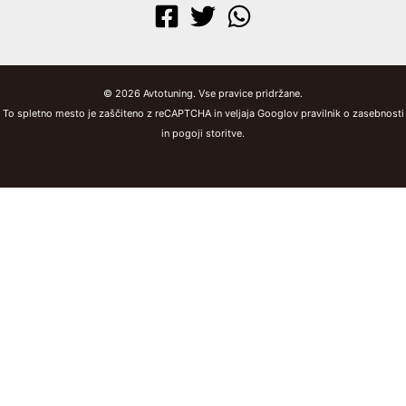
© 2026 Avtotuning. Vse pravice pridržane.
To spletno mesto je zaščiteno z reCAPTCHA in veljaja Googlov pravilnik o zasebnosti
in pogoji storitve.