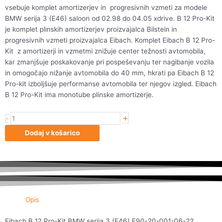
vsebuje komplet amortizerjev in progresivnih vzmeti za modele
BMW serija 3 (E46) saloon od 02.98 do 04.05 xdrive. B 12 Pro-Kit
je komplet plinskih amortizerjev proizvajalca Bilstein in
progresivnih vzmeti proizvajalca Eibach. Komplet Eibach B 12 Pro-
Kit z amortizerji in vzmetmi znižuje center težnosti avtomobila,
kar zmanjšuje poskakovanje pri pospeševanju ter nagibanje vozila
in omogočajo nižanje avtomobila do 40 mm, hkrati pa Eibach B 12
Pro-kit izboljšuje performanse avtomobila ter njegov izgled. Eibach
B 12 Pro-Kit ima monotube plinske amortizerje.
+
Eibach
-
B
Dodaj v košarico
12
Pro-
Kit
BMW
serija
3
Opis
(E46)
E90-
Eibach B 12 Pro-Kit BMW serija 3 (E46) E90-20-001-06-22