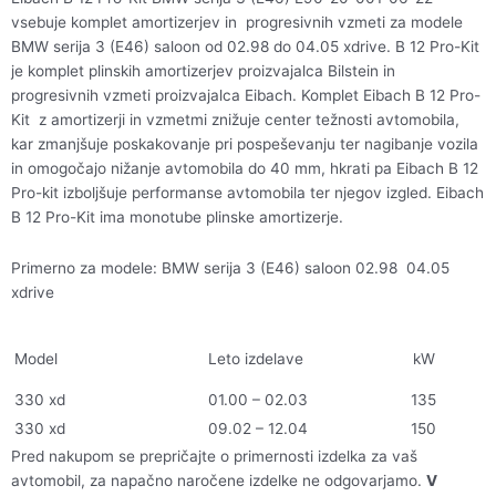
20-
vsebuje komplet amortizerjev in progresivnih vzmeti za modele
001-
BMW serija 3 (E46) saloon od 02.98 do 04.05 xdrive. B 12 Pro-Kit
06-
je komplet plinskih amortizerjev proizvajalca Bilstein in
22
progresivnih vzmeti proizvajalca Eibach. Komplet Eibach B 12 Pro-
količina
Kit z amortizerji in vzmetmi znižuje center težnosti avtomobila,
kar zmanjšuje poskakovanje pri pospeševanju ter nagibanje vozila
in omogočajo nižanje avtomobila do 40 mm, hkrati pa Eibach B 12
Pro-kit izboljšuje performanse avtomobila ter njegov izgled. Eibach
B 12 Pro-Kit ima monotube plinske amortizerje.
Primerno za modele: BMW serija 3 (E46) saloon 02.98 04.05
xdrive
Model
Leto izdelave
kW
330 xd
01.00 – 02.03
135
330 xd
09.02 – 12.04
150
Pred nakupom se prepričajte o primernosti izdelka za vaš
avtomobil, za napačno naročene izdelke ne odgovarjamo.
V