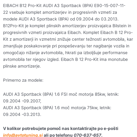
22
EIBACH B12 Pro-Kit AUDI A3 Sportback (8PA) E90-15-007-11-
količina
22 vsebuje komplet amortizerjev in progresivnih vzmeti za
modele AUDI A3 Sportback (8PA) od 09.2004 do 03.2013.
B12Pro-Kit je komplet plinskih amortizerjev proizvajalca Bilstein in
progresivnih vzmeti proizvajalca Eibach. Komplet Eibach B 12 Pro-
Kit z amortizerji in vzmetmi znižuje center težnosti avtomobila, kar
zmanjšuje poskakovanje pri pospeševanju ter nagibanje vozila in
omogočajo nižanje avtomobila, hkrati pa izboljšuje performanse
avtomobila ter njegov izgled. Eibach B 12 Pro-Kit ima monotube
plinske amortizerje.
Primerno za modele:
AUDI A3 Sportback (8PA) 1.6 FSI moč motorja 85kw, letnik:
09.2004 -09.2007,
AUDI A3 Sportback (8PA) 1.6 moč motorja 75kw, letnik:
09.2004 -03.2013.
V kolikor potrebujete pomoč nas kontaktirajte po e-pošti
info@avtotuning.si
ali po telefonu
070-637-657
.