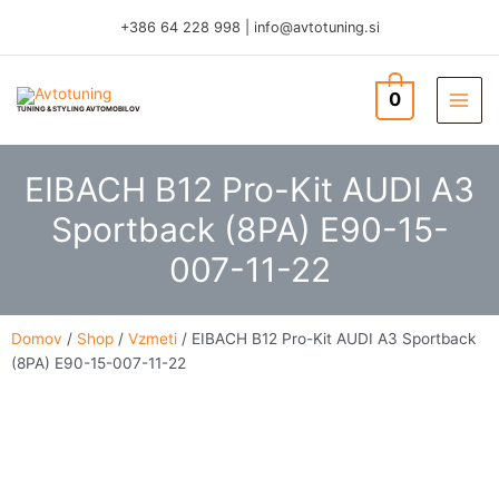
Skip
+386 64 228 998
|
info@avtotuning.si
to
content
0
TUNING & STYLING AVTOMOBILOV
EIBACH B12 Pro-Kit AUDI A3
Sportback (8PA) E90-15-
007-11-22
Domov
/
Shop
/
Vzmeti
/ EIBACH B12 Pro-Kit AUDI A3 Sportback
(8PA) E90-15-007-11-22