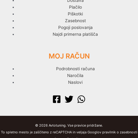
Dostava
Plačilo
Piškotki
Zasebnost
Pogoji poslovanja
Najdi primerna platišča
MOJ RAČUN
Podrobnosti računa
Naročila
Naslovi
© 2026 Avtotuning. Vse pravice pridržane.
To spletno mesto je zaščiteno z reCAPTCHA in veljaja Googlov pravilnik o zasebnosti