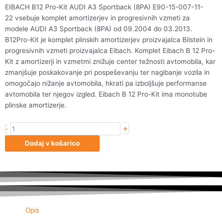
EIBACH B12 Pro-Kit AUDI A3 Sportback (8PA) E90-15-007-11-
22 vsebuje komplet amortizerjev in progresivnih vzmeti za
modele AUDI A3 Sportback (8PA) od 09.2004 do 03.2013.
B12Pro-Kit je komplet plinskih amortizerjev proizvajalca Bilstein in
progresivnih vzmeti proizvajalca Eibach. Komplet Eibach B 12 Pro-
Kit z amortizerji in vzmetmi znižuje center težnosti avtomobila, kar
zmanjšuje poskakovanje pri pospeševanju ter nagibanje vozila in
omogočajo nižanje avtomobila, hkrati pa izboljšuje performanse
avtomobila ter njegov izgled. Eibach B 12 Pro-Kit ima monotube
plinske amortizerje.
+
EIBACH
-
B12
Dodaj v košarico
Pro-
Kit AUDI A3
Sportback
(8PA) E90-
15-
007-
Opis
11-