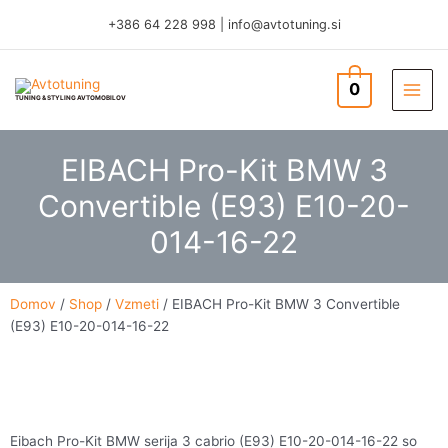
Skip
+386 64 228 998
|
info@avtotuning.si
to
content
0
TUNING & STYLING AVTOMOBILOV
EIBACH Pro-Kit BMW 3
Convertible (E93) E10-20-
014-16-22
Domov
/
Shop
/
Vzmeti
/ EIBACH Pro-Kit BMW 3 Convertible
(E93) E10-20-014-16-22
Eibach Pro-Kit BMW serija 3 cabrio (E93) E10-20-014-16-22 so