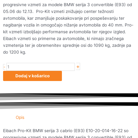
progresivne vzmeti za modele BMW serija 3 convertible (E93) od
05.06 do 12.13. Pro-Kit vzmeti znižujejo center težnosti
avtomobila, kar zmanjšuje poskakovanje pri pospeševanju ter
nagibanje vozila in omogočajo nižanje avtomobila do 40 mm. Pro-
kit vzmeti izboljšajo performanse avtomobila ter njegov izgled.
Eibach vzmeti so primerne za avtomobile, ki nimajo zračnega
vzmetenja ter je obremenitev sprednje osi do 1090 kg, zadnje pa
do 1200 kg.
+
EIBACH
-
Pro-
Dodaj v košarico
Kit BMW 3
Convertible
(E93) E10-
20-
014-
16-
Opis
22
količina
Eibach Pro-Kit BMW serija 3 cabrio (E93) E10-20-014-16-22 so
progresivne vzmeti za modele BMW serija 3 convertible (E93) od