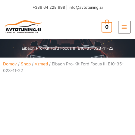
Skip
+386 64 228 998
|
info@avtotuning.si
to
content
0
TUNING & STYLING AVTOMOBILOV
Eibach Pro-Kit Ford Focus III E10-35-023-11-22
Domov
/
Shop
/
Vzmeti
/ Eibach Pro-Kit Ford Focus III E10-35-
023-11-22