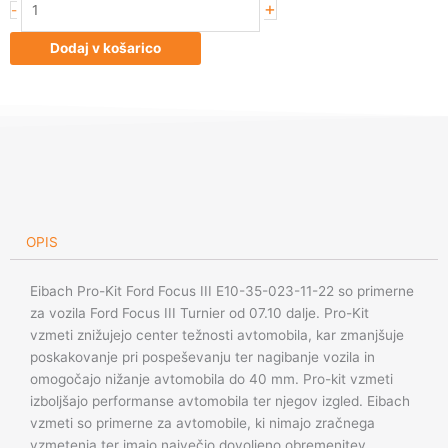
+
-
Pro-
Kit
Dodaj v košarico
Ford
Focus
III
E10-
35-
023-
11-
22
količina
OPIS
Eibach Pro-Kit Ford Focus III E10-35-023-11-22 so primerne
za vozila Ford Focus III Turnier od 07.10 dalje. Pro-Kit
vzmeti znižujejo center težnosti avtomobila, kar zmanjšuje
poskakovanje pri pospeševanju ter nagibanje vozila in
omogočajo nižanje avtomobila do 40 mm. Pro-kit vzmeti
izboljšajo performanse avtomobila ter njegov izgled. Eibach
vzmeti so primerne za avtomobile, ki nimajo zračnega
vzmetenja ter imajo največjo dovoljeno obremenitev