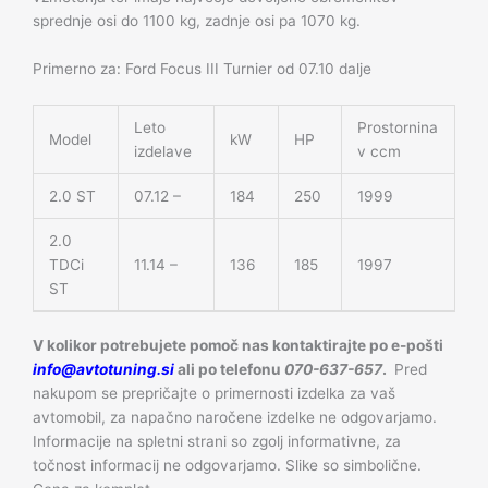
sprednje osi do 1100 kg, zadnje osi pa 1070 kg.
Primerno za: Ford Focus III Turnier od 07.10 dalje
Leto
Prostornina
Model
kW
HP
izdelave
v ccm
2.0 ST
07.12 –
184
250
1999
2.0
TDCi
11.14 –
136
185
1997
ST
V kolikor potrebujete pomoč nas kontaktirajte po e-pošti
info@avtotuning.si
ali po telefonu
070-637-657
.
Pred
nakupom se prepričajte o primernosti izdelka za vaš
avtomobil, za napačno naročene izdelke ne odgovarjamo.
Informacije na spletni strani so zgolj informativne, za
točnost informacij ne odgovarjamo. Slike so simbolične.