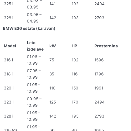
03.93 –
325 i
141
192
2494
03.95
03.95 –
328 i
142
193
2793
04.99
BMW E36 estate (karavan)
Leto
Model
kW
HP
Prostornina
izdelave
01.96 –
316 i
75
102
1596
10.99
07.95 –
318 i
85
116
1796
10.99
01.95 –
320 i
110
150
1991
10.99
09.95 –
323 i
125
170
2494
10.99
01.95 –
328 i
142
193
2793
10.99
01.95 –
318 tds
66
90
1665