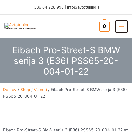
Skip
+386 64 228 998
|
info@avtotuning.si
to
content
0
TUNING & STYLING AVTOMOBILOV
Eibach Pro-Street-S BMW
serija 3 (E36) PSS65-20-
004-01-22
Domov
/
Shop
/
Vzmeti
/ Eibach Pro-Street-S BMW serija 3 (E36)
PSS65-20-004-01-22
Eibach Pro-Street-S BMW serija 3 (E36) PSS65-20-004-01-22 so