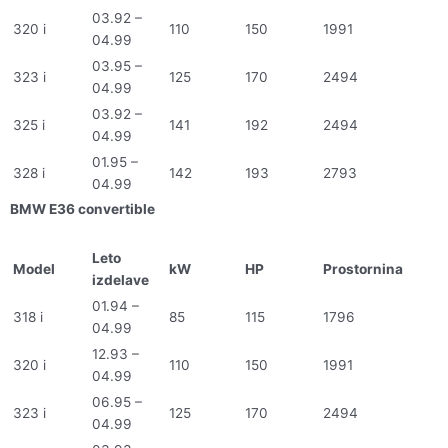
03.92 –
320 i
110
150
1991
04.99
03.95 –
323 i
125
170
2494
04.99
03.92 –
325 i
141
192
2494
04.99
01.95 –
328 i
142
193
2793
04.99
BMW E36 convertible
Leto
Model
kW
HP
Prostornina
izdelave
01.94 –
318 i
85
115
1796
04.99
12.93 –
320 i
110
150
1991
04.99
06.95 –
323 i
125
170
2494
04.99