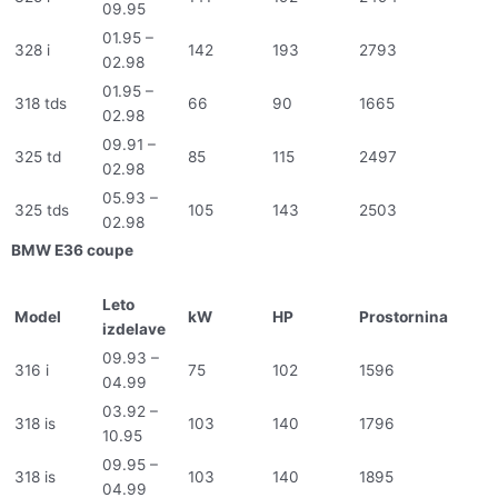
09.95
01.95 –
328 i
142
193
2793
02.98
01.95 –
318 tds
66
90
1665
02.98
09.91 –
325 td
85
115
2497
02.98
05.93 –
325 tds
105
143
2503
02.98
BMW E36 coupe
Leto
Model
kW
HP
Prostornina
izdelave
09.93 –
316 i
75
102
1596
04.99
03.92 –
318 is
103
140
1796
10.95
09.95 –
318 is
103
140
1895
04.99