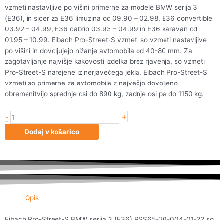
vzmeti nastavljive po višini primerne za modele BMW serija 3
(E36), in sicer za E36 limuzina od 09.90 – 02.98, E36 convertible
03.92 – 04.99, E36 cabrio 03.93 – 04.99 in E36 karavan od
01.95 – 10.99. Eibach Pro-Street-S vzmeti so vzmeti nastavljive
po višini in dovoljujejo nižanje avtomobila od 40-80 mm. Za
zagotavljanje najvišje kakovosti izdelka brez rjavenja, so vzmeti
Pro-Street-S narejene iz nerjavečega jekla. Eibach Pro-Street-S
vzmeti so primerne za avtomobile z največjo dovoljeno
obremenitvijo sprednje osi do 890 kg, zadnje osi pa do 1150 kg.
+
Eibach
-
Pro-
Dodaj v košarico
Street-
S
BMW
serija
3
(E36)
Opis
PSS65-
20-
Eibach Pro-Street-S BMW serija 3 (E36) PSS65-20-004-01-22 so