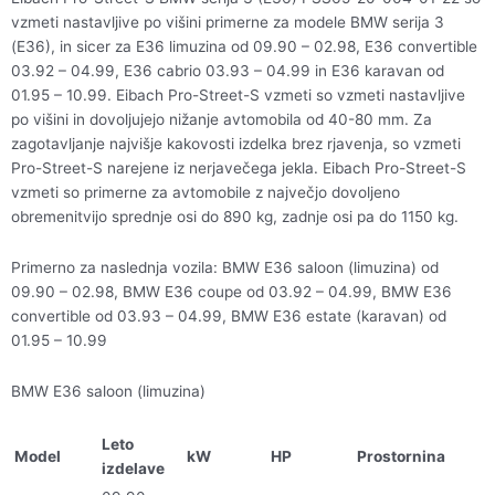
004-
vzmeti nastavljive po višini primerne za modele BMW serija 3
01-
(E36), in sicer za E36 limuzina od 09.90 – 02.98, E36 convertible
22
03.92 – 04.99, E36 cabrio 03.93 – 04.99 in E36 karavan od
količina
01.95 – 10.99. Eibach Pro-Street-S vzmeti so vzmeti nastavljive
po višini in dovoljujejo nižanje avtomobila od 40-80 mm. Za
zagotavljanje najvišje kakovosti izdelka brez rjavenja, so vzmeti
Pro-Street-S narejene iz nerjavečega jekla. Eibach Pro-Street-S
vzmeti so primerne za avtomobile z največjo dovoljeno
obremenitvijo sprednje osi do 890 kg, zadnje osi pa do 1150 kg.
Primerno za naslednja vozila: BMW E36 saloon (limuzina) od
09.90 – 02.98, BMW E36 coupe od 03.92 – 04.99, BMW E36
convertible od 03.93 – 04.99, BMW E36 estate (karavan) od
01.95 – 10.99
BMW E36 saloon (limuzina)
Leto
Model
kW
HP
Prostornina
izdelave