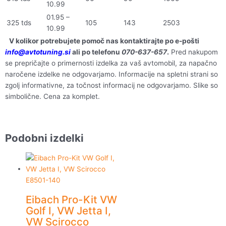
10.99
01.95 –
325 tds
105
143
2503
10.99
V kolikor potrebujete pomoč nas kontaktirajte po e-pošti
info@avtotuning.si
ali po telefonu
070-637-657
.
Pred nakupom
se prepričajte o primernosti izdelka za vaš avtomobil, za napačno
naročene izdelke ne odgovarjamo. Informacije na spletni strani so
zgolj informativne, za točnost informacij ne odgovarjamo. Slike so
simbolične. Cena za komplet.
Podobni izdelki
Eibach Pro-Kit VW
Golf I, VW Jetta I,
VW Scirocco