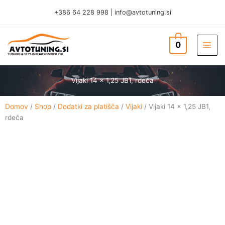
Skip
+386 64 228 998
|
info@avtotuning.si
to
content
0
TUNING & STYLING AVTOMOBILOV
Vijaki 14 x 1,25 JB1, rdeča
Domov
/
Shop
/
Dodatki za platišča
/
Vijaki
/ Vijaki 14 x 1,25 JB1,
rdeča