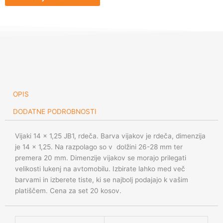
1,25
JB1,
rdeča
količina
OPIS
DODATNE PODROBNOSTI
Vijaki 14 x 1,25 JB1, rdeča. Barva vijakov je rdeča, dimenzija
je 14 x 1,25. Na razpolago so v dolžini 26-28 mm ter
premera 20 mm. Dimenzije vijakov se morajo prilegati
velikosti lukenj na avtomobilu. Izbirate lahko med več
barvami in izberete tiste, ki se najbolj podajajo k vašim
platiščem. Cena za set 20 kosov.