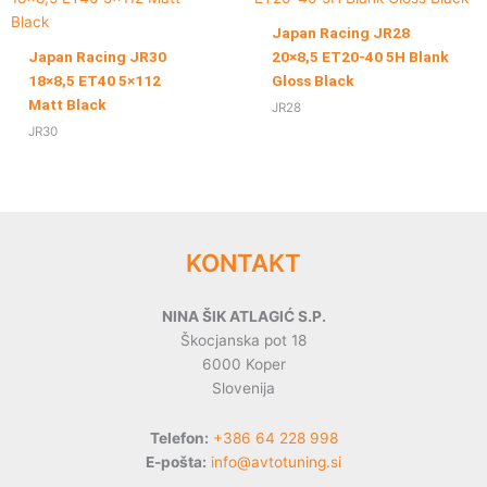
Japan Racing JR28
Japan Racing JR30
20×8,5 ET20-40 5H Blank
18×8,5 ET40 5×112
Gloss Black
Matt Black
JR28
JR30
KONTAKT
NINA ŠIK ATLAGIĆ S.P.
Škocjanska pot 18
6000 Koper
Slovenija
Telefon:
+386 64 228 998
E-pošta:
info@avtotuning.si