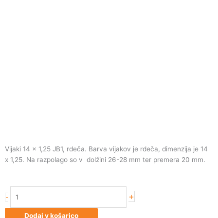
Vijaki 14 x 1,25 JB1, rdeča. Barva vijakov je rdeča, dimenzija je 14
x 1,25. Na razpolago so v dolžini 26-28 mm ter premera 20 mm.
Vijaki
+
-
14
x
Dodaj v košarico