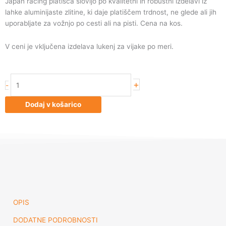
Japan racing platišča slovijo po kvalitetni in robustni izdelavi iz
lahke aluminijaste zlitine, ki daje platiščem trdnost, ne glede ali jih
uporabljate za vožnjo po cesti ali na pisti. Cena na kos.
V ceni je vključena izdelava lukenj za vijake po meri.
Japan
+
-
Racing
JR10
Dodaj v košarico
15x7
ET30
Blank
Mach
Silver
količina
OPIS
DODATNE PODROBNOSTI