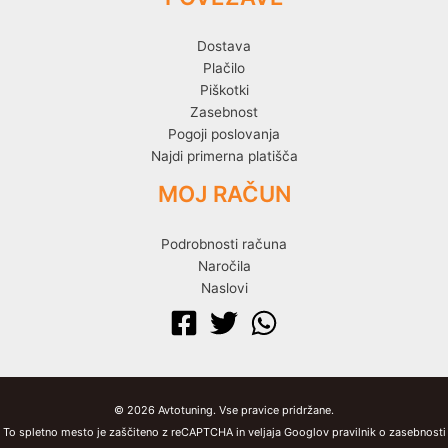
Dostava
Plačilo
Piškotki
Zasebnost
Pogoji poslovanja
Najdi primerna platišča
MOJ RAČUN
Podrobnosti računa
Naročila
Naslovi
© 2026 Avtotuning. Vse pravice pridržane.
To spletno mesto je zaščiteno z reCAPTCHA in veljaja Googlov pravilnik o zasebnosti