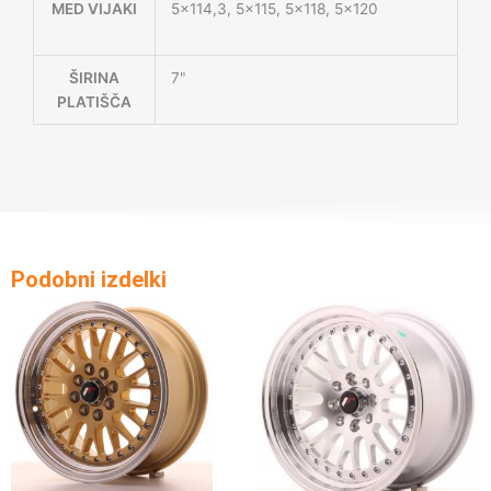
MED VIJAKI
5×114,3, 5×115, 5×118, 5×120
ŠIRINA
7"
PLATIŠČA
Podobni izdelki