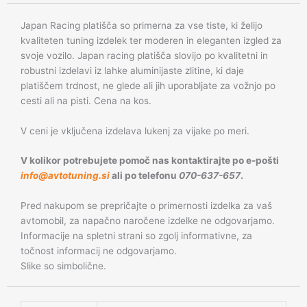
Japan Racing platišča so primerna za vse tiste, ki želijo
kvaliteten tuning izdelek ter moderen in eleganten izgled za
svoje vozilo. Japan racing platišča slovijo po kvalitetni in
robustni izdelavi iz lahke aluminijaste zlitine, ki daje
platiščem trdnost, ne glede ali jih uporabljate za vožnjo po
cesti ali na pisti. Cena na kos.
V ceni je vključena izdelava lukenj za vijake po meri.
V kolikor potrebujete pomoč nas kontaktirajte po e-pošti
info@avtotuning.si
ali po telefonu
070-637-657
.
Pred nakupom se prepričajte o primernosti izdelka za vaš
avtomobil, za napačno naročene izdelke ne odgovarjamo.
Informacije na spletni strani so zgolj informativne, za
točnost informacij ne odgovarjamo.
Slike so simbolične.