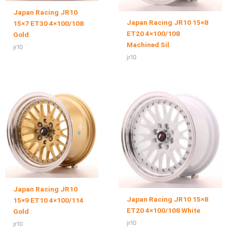
Japan Racing JR10
Japan Racing JR10 15×8
15×7 ET30 4×100/108
ET20 4×100/108
Gold
Machined Sil
jr10
jr10
Japan Racing JR10
Japan Racing JR10 15×8
15×9 ET10 4×100/114
ET20 4×100/108 White
Gold
jr10
jr10