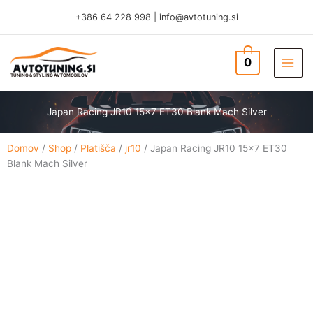
Skip
+386 64 228 998
|
info@avtotuning.si
to
content
0
TUNING & STYLING AVTOMOBILOV
Japan Racing JR10 15×7 ET30 Blank Mach Silver
Domov
/
Shop
/
Platišča
/
jr10
/ Japan Racing JR10 15×7 ET30
Blank Mach Silver