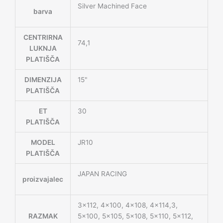
Silver Machined Face
barva
CENTRIRNA
74,1
LUKNJA
PLATIŠČA
DIMENZIJA
15"
PLATIŠČA
ET
30
PLATIŠČA
MODEL
JR10
PLATIŠČA
JAPAN RACING
proizvajalec
3×112, 4×100, 4×108, 4×114,3,
RAZMAK
5×100, 5×105, 5×108, 5×110, 5×112,