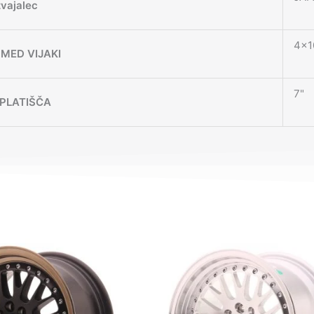
zvajalec
4×1
MED VIJAKI
7"
 PLATIŠČA