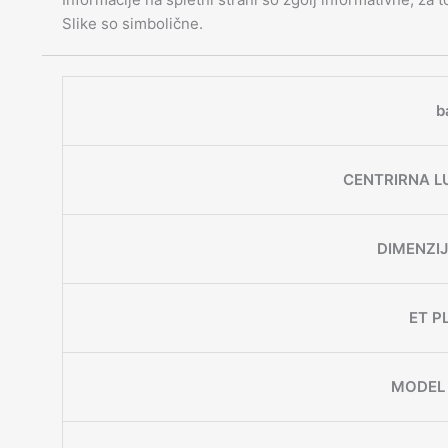
Slike so simbolične.
b
CENTRIRNA L
DIMENZI
ET P
MODEL 