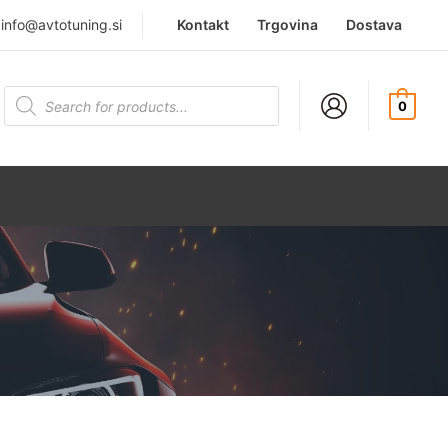
|
info@avtotuning.si
Kontakt
Trgovina
Dostava
Products
search
0