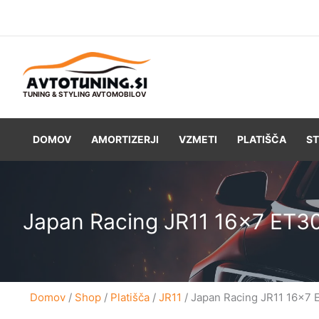
Skip
to
content
TUNING & STYLING AVTOMOBILOV
DOMOV
AMORTIZERJI
VZMETI
PLATIŠČA
ST
Japan Racing JR11 16×7 ET3
Domov
/
Shop
/
Platišča
/
JR11
/ Japan Racing JR11 16×7 