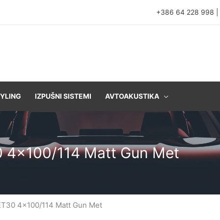
+386 64 228 998
YLING
IZPUŠNI SISTEMI
AVTOAKUSTIKA
0 4×100/114 Matt Gun Met
ET30 4×100/114 Matt Gun Met