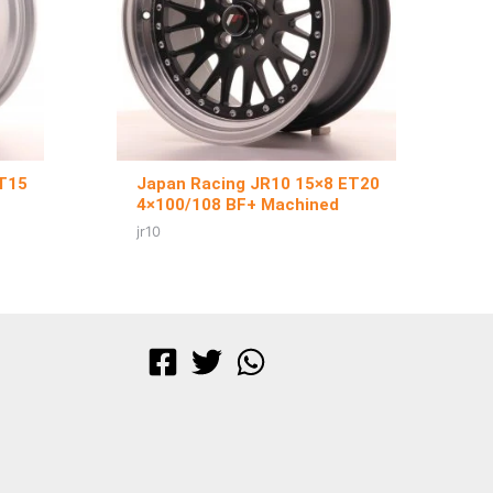
ET15
Japan Racing JR10 15×8 ET20
4×100/108 BF+ Machined
jr10