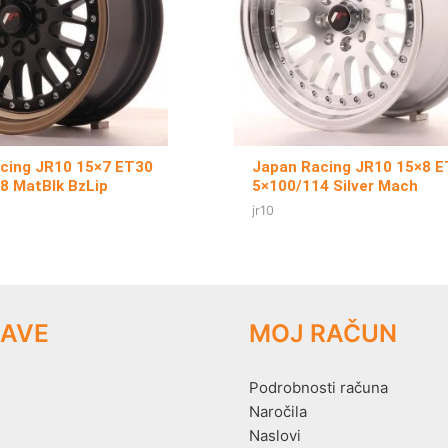
cing JR10 15×7 ET30
Japan Racing JR10 15×8 
8 MatBlk BzLip
5×100/114 Silver Mach
jr10
AVE
MOJ RAČUN
Podrobnosti računa
Naročila
Naslovi