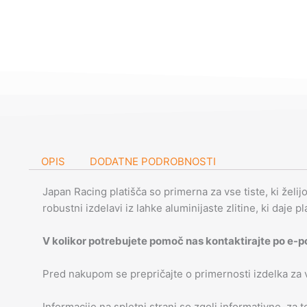
OPIS
DODATNE PODROBNOSTI
Japan Racing platišča so primerna za vse tiste, ki želij
robustni izdelavi iz lahke aluminijaste zlitine, ki daje p
V kolikor potrebujete pomoč nas kontaktirajte po e-p
Pred nakupom se prepričajte o primernosti izdelka za
Informacije na spletni strani so zgolj informativne, za