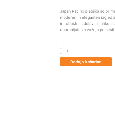
Japan Racing platišča so primer
moderen in eleganten izgled za 
in robustni izdelavi iz lahke al
uporabljate za vožnjo po cesti 
Japan
-
Racing
JR11
Dodaj v košarico
16x7
ET30
4x100/114
Matt
Gun
Met
količina