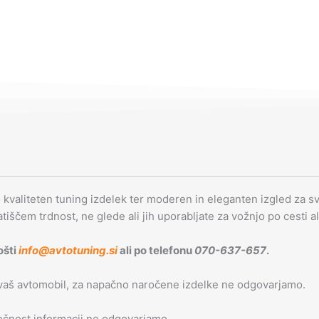
o kvaliteten tuning izdelek ter moderen in eleganten izgled za svo
latiščem trdnost, ne glede ali jih uporabljate za vožnjo po cesti a
ošti
info@avtotuning.si
ali po telefonu
070-637-657
.
 vaš avtomobil, za napačno naročene izdelke ne odgovarjamo.
 točnost informacij ne odgovarjamo.