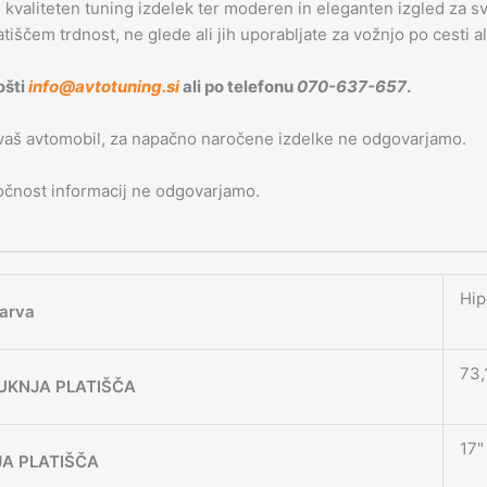
o kvaliteten tuning izdelek ter moderen in eleganten izgled za svo
latiščem trdnost, ne glede ali jih uporabljate za vožnjo po cesti a
ošti
info@avtotuning.si
ali po telefonu
070-637-657
.
 vaš avtomobil, za napačno naročene izdelke ne odgovarjamo.
 točnost informacij ne odgovarjamo.
Hip
arva
73,
UKNJA PLATIŠČA
17"
JA PLATIŠČA