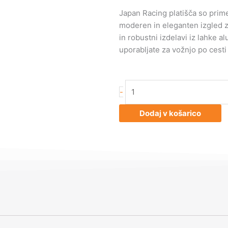
Japan Racing platišča so primer
moderen in eleganten izgled za 
in robustni izdelavi iz lahke al
uporabljate za vožnjo po cesti 
Japan
-
Racing
JR11
Dodaj v košarico
17x7,25
ET25
4x100/108
Hiper
Blk
količina