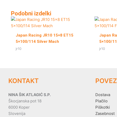
Podobni izdelki
Japan Racing JR10 15×8 ET15
Japan Ra
5×100/114 Silver Mach
5×100/114
jr10
jr10
KONTAKT
POVEZ
NINA ŠIK ATLAGIĆ S.P.
Dostava
Škocjanska pot 18
Plačilo
6000 Koper
Piškotki
Slovenija
Zasebnost