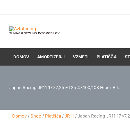
Skip
to
content
TUNING & STYLING AVTOMOBILOV
DOMOV
AMORTIZERJI
VZMETI
PLATIŠČA
ST
Japan Racing JR11 17×7,25 ET25 4×100/108 Hiper Blk
Domov
/
Shop
/
Platišča
/
JR11
/ Japan Racing JR11 17×7,