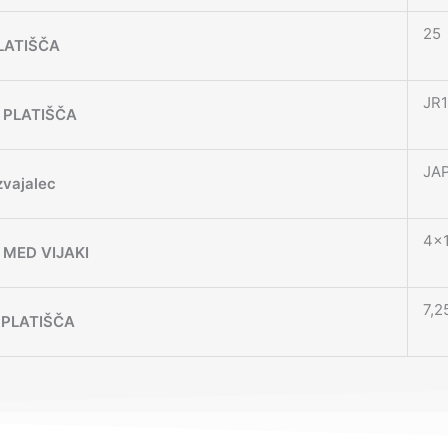
25
LATIŠČA
JR1
 PLATIŠČA
JA
zvajalec
4×1
MED VIJAKI
7,2
 PLATIŠČA