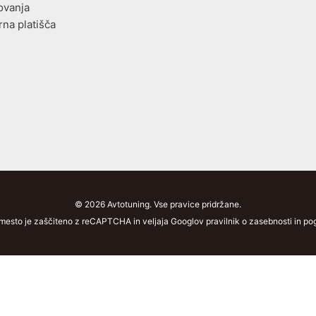
ovanja
rna platišča
© 2026 Avtotuning. Vse pravice pridržane.
mesto je zaščiteno z reCAPTCHA in veljaja Googlov pravilnik o zasebnosti in pogo