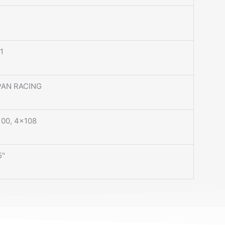
1
PAN RACING
00, 4×108
5"