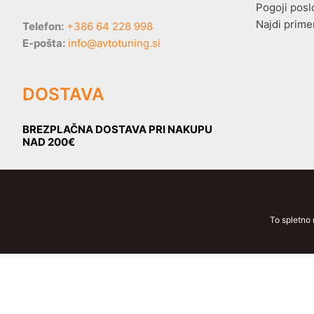
Pogoji posl
Najdi prime
Telefon:
+386 64 228 998
E-pošta:
info@avtotuning.si
DOSTAVA
BREZPLAČNA DOSTAVA PRI NAKUPU
NAD 200€
To spletno 