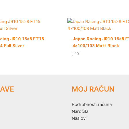
cing JR10 15×8 ET15
Japan Racing JR10 15×8 
 Full Silver
4×100/108 Matt Black
jr10
AVE
MOJ RAČUN
Podrobnosti računa
Naročila
Naslovi