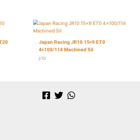
ET20
Japan Racing JR10 15×9 ET0
4×100/114 Machined Sil
jr10