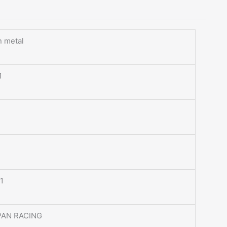
 metal
1
1
PAN RACING