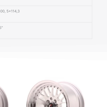
00, 5×114,3
5"