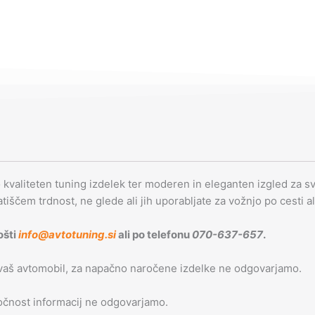
o kvaliteten tuning izdelek ter moderen in eleganten izgled za svo
latiščem trdnost, ne glede ali jih uporabljate za vožnjo po cesti a
ošti
info@avtotuning.si
ali po telefonu
070-637-657
.
 vaš avtomobil, za napačno naročene izdelke ne odgovarjamo.
 točnost informacij ne odgovarjamo.