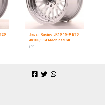
ET20
Japan Racing JR10 15×9 ET0
4×100/114 Machined Sil
jr10