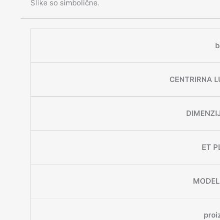
Slike so simbolične.
b
CENTRIRNA L
DIMENZI
ET P
MODEL
proi