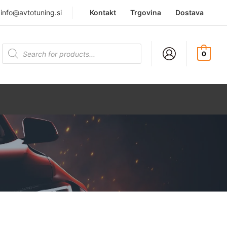
|
info@avtotuning.si
Kontakt
Trgovina
Dostava
Products
search
0