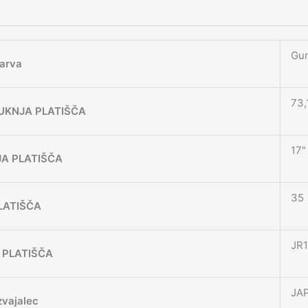
Gun
arva
73,
UKNJA PLATIŠČA
17"
JA PLATIŠČA
35
LATIŠČA
JR1
 PLATIŠČA
JA
zvajalec