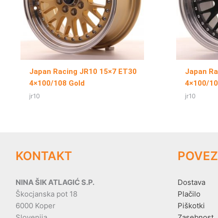
Japan Racing JR10 15×7 ET30
Japan Ra
4×100/108 Gold
4×100/10
jr10
jr10
KONTAKT
POVEZ
NINA ŠIK ATLAGIĆ S.P.
Dostava
Škocjanska pot 18
Plačilo
6000 Koper
Piškotki
Slovenija
Zasebnost