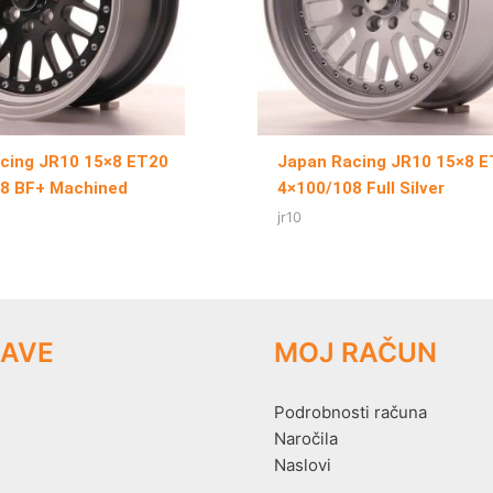
cing JR10 15×8 ET20
Japan Racing JR10 15×8 
8 BF+ Machined
4×100/108 Full Silver
jr10
AVE
MOJ RAČUN
Podrobnosti računa
Naročila
Naslovi