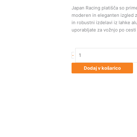
Japan Racing platišča so primer
moderen in eleganten izgled za 
in robustni izdelavi iz lahke al
uporabljate za vožnjo po cesti 
Japan
-
Racing
JR11
Dodaj v košarico
17x8,25
ET35
5x100/114,3
Matt
GM
količina