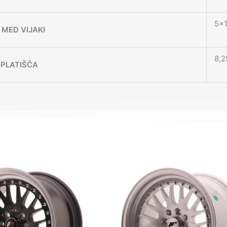
5×1
MED VIJAKI
8,2
 PLATIŠČA