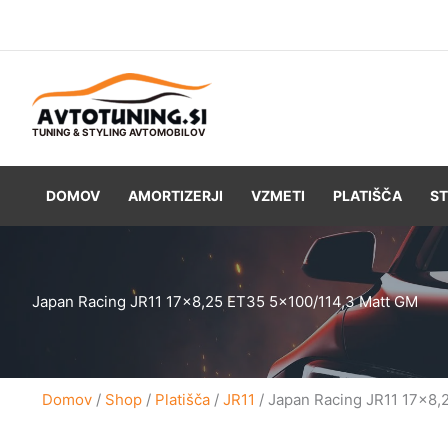
Skip
to
content
TUNING & STYLING AVTOMOBILOV
DOMOV
AMORTIZERJI
VZMETI
PLATIŠČA
ST
Japan Racing JR11 17×8,25 ET35 5×100/114,3 Matt GM
Domov
/
Shop
/
Platišča
/
JR11
/ Japan Racing JR11 17×8,