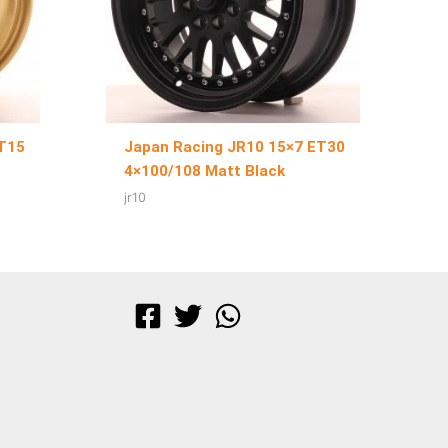
ET15
Japan Racing JR10 15×7 ET30
4×100/108 Matt Black
jr10