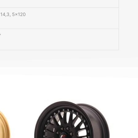
14,3, 5×120
"