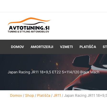
Skip
to
content
TUNING & STYLING AVTOMOBILOV
DOMOV
AMORTIZERJI
VZMETI
PLATIŠČA
ST
Japan Racing JR11 18×9,5 ET22 5×114/120 Black Mach
Domov
/
Shop
/
Platišča
/
JR11
/ Japan Racing JR11 18×9,