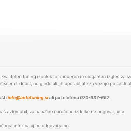
o kvaliteten tuning izdelek ter moderen in eleganten izgled za svo
latiščem trdnost, ne glede ali jih uporabljate za vožnjo po cesti a
ošti
info@avtotuning.si
ali po telefonu
070-637-657
.
 vaš avtomobil, za napačno naročene izdelke ne odgovarjamo.
 točnost informacij ne odgovarjamo.