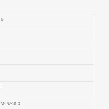
ck
1
1
PAN RACING