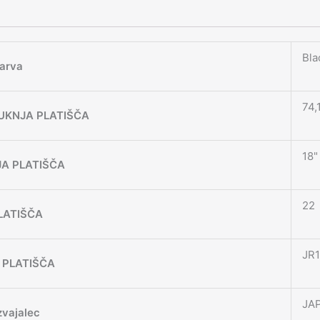
Bla
arva
74,
UKNJA PLATIŠČA
18"
JA PLATIŠČA
22
LATIŠČA
JR1
 PLATIŠČA
JA
zvajalec