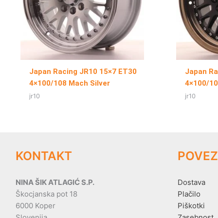
Japan Racing JR10 15×7 ET30
Japan Ra
4×100/108 Mach Silver
4×100/10
jr10
jr10
KONTAKT
POVEZ
NINA ŠIK ATLAGIĆ S.P.
Dostava
Škocjanska pot 18
Plačilo
6000 Koper
Piškotki
Slovenija
Zasebnost