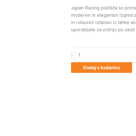
Japan Racing platišča so primer
moderen in eleganten izgled za 
in robustni izdelavi iz lahke al
uporabljate za vožnjo po cesti 
Japan
-
Racing
JR11
Dodaj v košarico
18x9,5
ET22
5x114/120
Black
Mach
količina