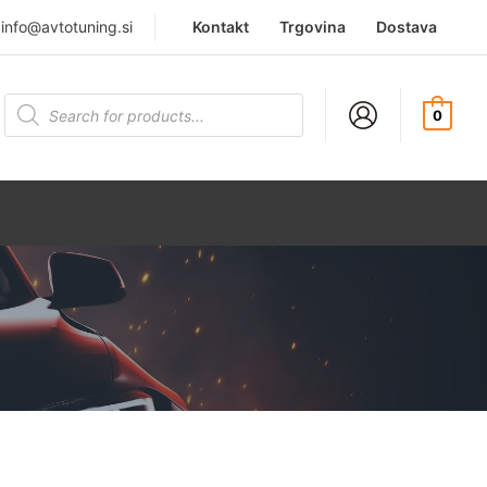
|
info@avtotuning.si
Kontakt
Trgovina
Dostava
Products
search
0