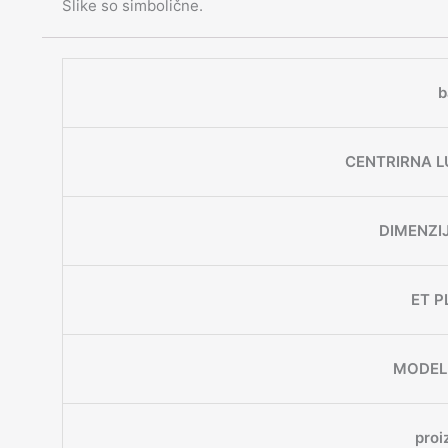
Slike so simbolične.
b
CENTRIRNA L
DIMENZI
ET P
MODEL
proi