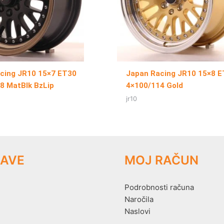
cing JR10 15×7 ET30
Japan Racing JR10 15×8 
8 MatBlk BzLip
4×100/114 Gold
jr10
AVE
MOJ RAČUN
Podrobnosti računa
Naročila
Naslovi