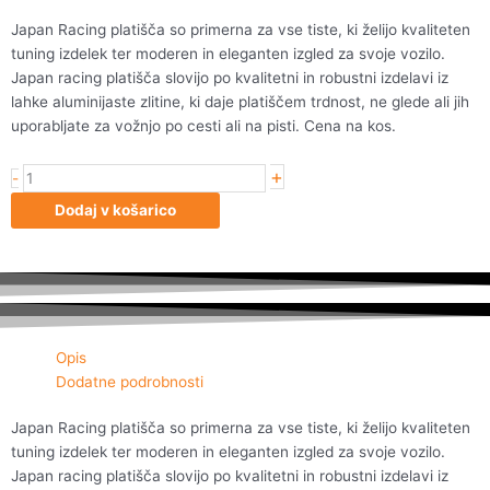
Japan Racing platišča so primerna za vse tiste, ki želijo kvaliteten
tuning izdelek ter moderen in eleganten izgled za svoje vozilo.
Japan racing platišča slovijo po kvalitetni in robustni izdelavi iz
lahke aluminijaste zlitine, ki daje platiščem trdnost, ne glede ali jih
uporabljate za vožnjo po cesti ali na pisti. Cena na kos.
+
Japan
-
Racing
Dodaj v košarico
JR11
18x9,5
ET30
5x112/114
Dark
Bronz
Opis
količina
Dodatne podrobnosti
Japan Racing platišča so primerna za vse tiste, ki želijo kvaliteten
tuning izdelek ter moderen in eleganten izgled za svoje vozilo.
Japan racing platišča slovijo po kvalitetni in robustni izdelavi iz