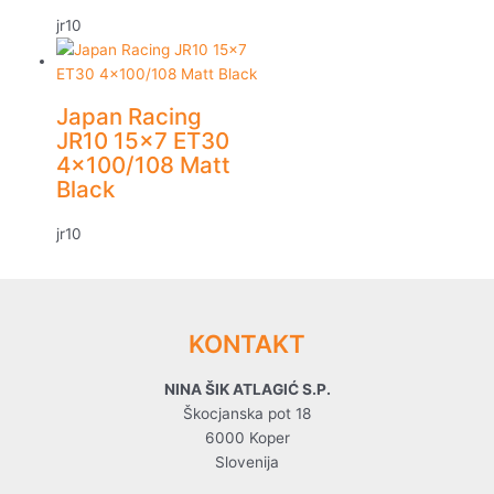
jr10
Japan Racing
JR10 15×7 ET30
4×100/108 Matt
Black
jr10
KONTAKT
NINA ŠIK ATLAGIĆ S.P.
Škocjanska pot 18
6000 Koper
Slovenija