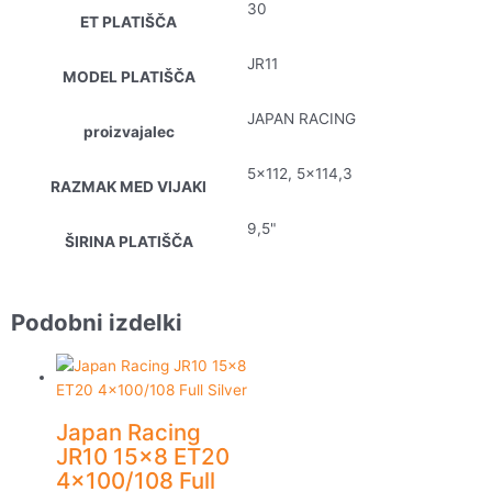
30
ET PLATIŠČA
JR11
MODEL PLATIŠČA
JAPAN RACING
proizvajalec
5×112, 5×114,3
RAZMAK MED VIJAKI
9,5"
ŠIRINA PLATIŠČA
Podobni izdelki
Japan Racing
JR10 15×8 ET20
4×100/108 Full