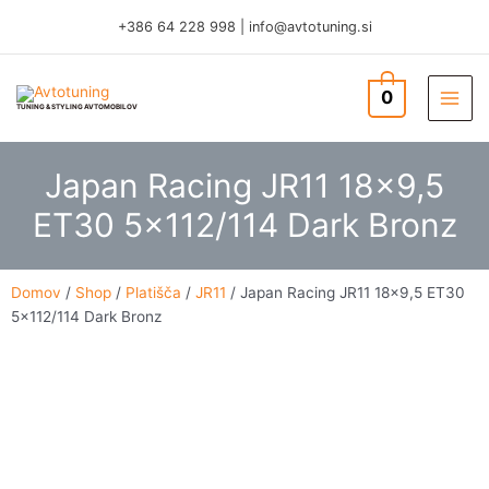
Skip
+386 64 228 998
|
info@avtotuning.si
to
content
0
TUNING & STYLING AVTOMOBILOV
Japan Racing JR11 18×9,5
ET30 5×112/114 Dark Bronz
Domov
/
Shop
/
Platišča
/
JR11
/ Japan Racing JR11 18×9,5 ET30
5×112/114 Dark Bronz