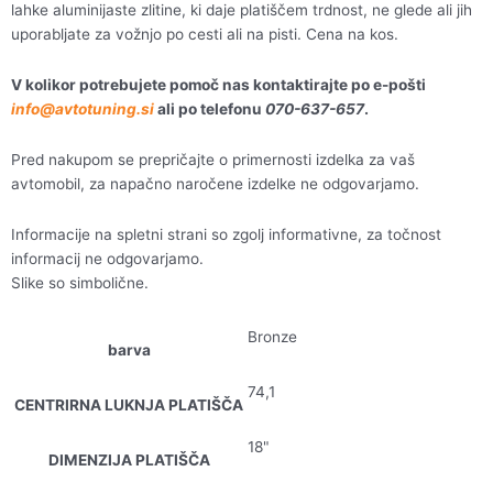
lahke aluminijaste zlitine, ki daje platiščem trdnost, ne glede ali jih
uporabljate za vožnjo po cesti ali na pisti. Cena na kos.
V kolikor potrebujete pomoč nas kontaktirajte po e-pošti
info@avtotuning.si
ali po telefonu
070-637-657
.
Pred nakupom se prepričajte o primernosti izdelka za vaš
avtomobil, za napačno naročene izdelke ne odgovarjamo.
Informacije na spletni strani so zgolj informativne, za točnost
informacij ne odgovarjamo.
Slike so simbolične.
Bronze
barva
74,1
CENTRIRNA LUKNJA PLATIŠČA
18"
DIMENZIJA PLATIŠČA