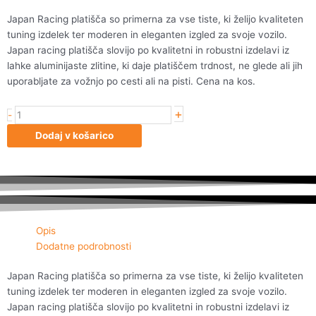
Japan Racing platišča so primerna za vse tiste, ki želijo kvaliteten
tuning izdelek ter moderen in eleganten izgled za svoje vozilo.
Japan racing platišča slovijo po kvalitetni in robustni izdelavi iz
lahke aluminijaste zlitine, ki daje platiščem trdnost, ne glede ali jih
uporabljate za vožnjo po cesti ali na pisti. Cena na kos.
+
Japan
-
Racing
Dodaj v košarico
JR11
19x8,5
ET20
5x114/120
Hiper
Blac
Opis
količina
Dodatne podrobnosti
Japan Racing platišča so primerna za vse tiste, ki želijo kvaliteten
tuning izdelek ter moderen in eleganten izgled za svoje vozilo.
Japan racing platišča slovijo po kvalitetni in robustni izdelavi iz