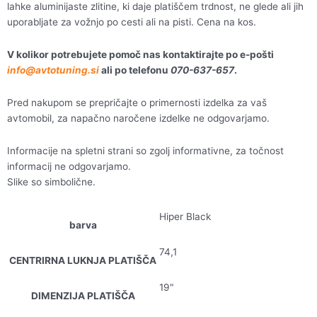
lahke aluminijaste zlitine, ki daje platiščem trdnost, ne glede ali jih
uporabljate za vožnjo po cesti ali na pisti. Cena na kos.
V kolikor potrebujete pomoč nas kontaktirajte po e-pošti
info@avtotuning.si
ali po telefonu
070-637-657
.
Pred nakupom se prepričajte o primernosti izdelka za vaš
avtomobil, za napačno naročene izdelke ne odgovarjamo.
Informacije na spletni strani so zgolj informativne, za točnost
informacij ne odgovarjamo.
Slike so simbolične.
Hiper Black
barva
74,1
CENTRIRNA LUKNJA PLATIŠČA
19"
DIMENZIJA PLATIŠČA