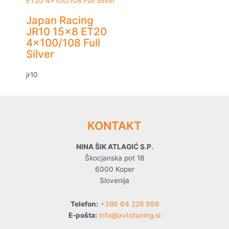
Japan Racing
JR10 15×8 ET20
4×100/108 Full
Silver
jr10
KONTAKT
NINA ŠIK ATLAGIĆ S.P.
Škocjanska pot 18
6000 Koper
Slovenija
Telefon:
+386 64 228 998
E-pošta:
info@avtotuning.si