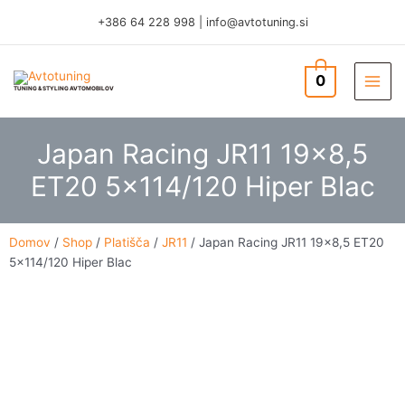
Skip
+386 64 228 998
|
info@avtotuning.si
to
content
0
TUNING & STYLING AVTOMOBILOV
Japan Racing JR11 19×8,5
ET20 5×114/120 Hiper Blac
Domov
/
Shop
/
Platišča
/
JR11
/ Japan Racing JR11 19×8,5 ET20
5×114/120 Hiper Blac