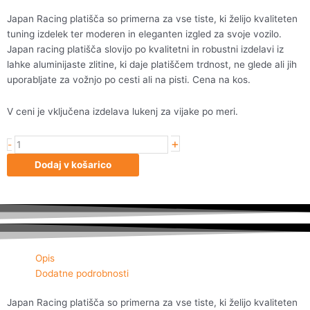
Japan Racing platišča so primerna za vse tiste, ki želijo kvaliteten
tuning izdelek ter moderen in eleganten izgled za svoje vozilo.
Japan racing platišča slovijo po kvalitetni in robustni izdelavi iz
lahke aluminijaste zlitine, ki daje platiščem trdnost, ne glede ali jih
uporabljate za vožnjo po cesti ali na pisti. Cena na kos.
V ceni je vključena izdelava lukenj za vijake po meri.
+
Japan
-
Racing
Dodaj v košarico
JR11
19x9,5
ET35
5H
Blank
Hiper
Opis
Blac
Dodatne podrobnosti
količina
Japan Racing platišča so primerna za vse tiste, ki želijo kvaliteten