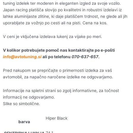
tuning izdelek ter moderen in eleganten izgled za svoje vozilo.
Japan racing platišča slovijo po kvalitetni in robustni izdelavi iz
lahke aluminijaste zlitine, ki daje platiščem trdnost, ne glede ali jih
uporabljate za vožnjo po cesti ali na pisti. Cena na kos.
V ceni je vključena izdelava lukenj za vijake po meri.
V kolikor potrebujete pomoč nas kontaktirajte po e-pošti
info@avtotuning.si
ali po telefonu
070-637-657
.
Pred nakupom se prepričajte o primernosti izdelka za vaš
avtomobil, za napačno naročene izdelke ne odgovarjamo.
Informacije na spletni strani so zgolj informativne, za točnost
informacij ne odgovarjamo.
Slike so simbolične.
Hiper Black
barva