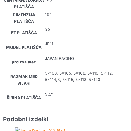
74,1
CENTRIRNA LUKNJA
PLATIŠČA
19"
DIMENZIJA
PLATIŠČA
35
ET PLATIŠČA
JR11
MODEL PLATIŠČA
JAPAN RACING
proizvajalec
5×100, 5×105, 5×108, 5×110, 5×112,
RAZMAK MED
5×114,3, 5×115, 5×118, 5×120
VIJAKI
9,5"
ŠIRINA PLATIŠČA
Podobni izdelki