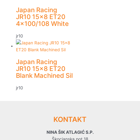
Japan Racing
JR10 15×8 ET20
4×100/108 White
jr10
Japan Racing
JR10 15×8 ET20
Blank Machined Sil
jr10
KONTAKT
NINA ŠIK ATLAGIĆ S.P.
Škocjanska pot 18