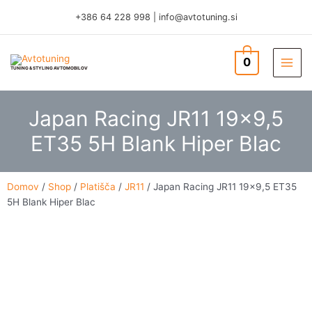
Skip
+386 64 228 998
|
info@avtotuning.si
to
content
0
TUNING & STYLING AVTOMOBILOV
Japan Racing JR11 19×9,5
ET35 5H Blank Hiper Blac
Domov
/
Shop
/
Platišča
/
JR11
/ Japan Racing JR11 19×9,5 ET35
5H Blank Hiper Blac