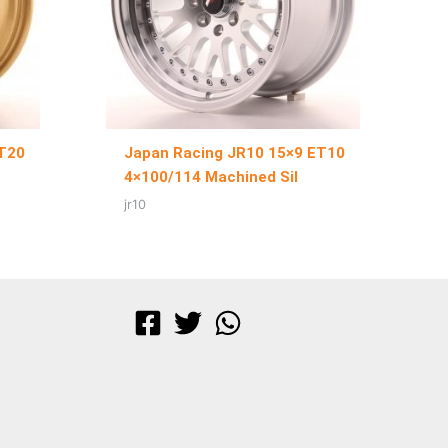
ET20
Japan Racing JR10 15×9 ET10
4×100/114 Machined Sil
jr10