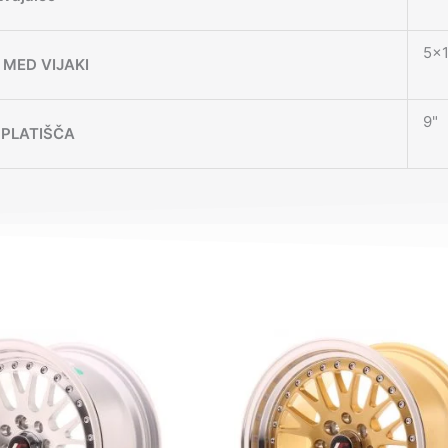
5×1
MED VIJAKI
9"
 PLATIŠČA