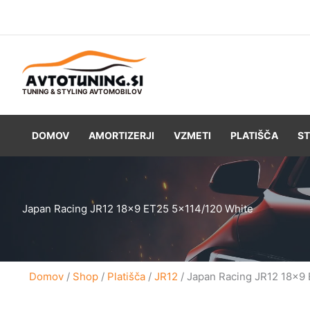
Skip
to
content
TUNING & STYLING AVTOMOBILOV
DOMOV
AMORTIZERJI
VZMETI
PLATIŠČA
ST
Japan Racing JR12 18×9 ET25 5×114/120 White
Domov
/
Shop
/
Platišča
/
JR12
/ Japan Racing JR12 18×9