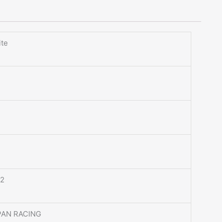
te
1
12
PAN RACING