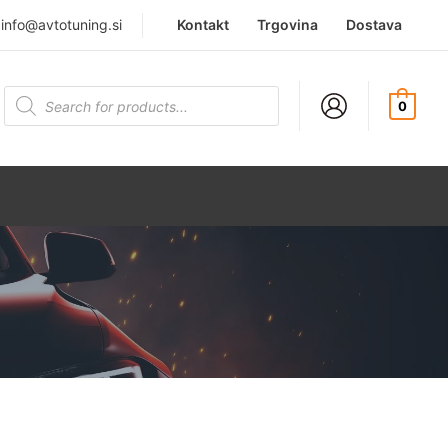
|
info@avtotuning.si
Kontakt
Trgovina
Dostava
Products
search
0