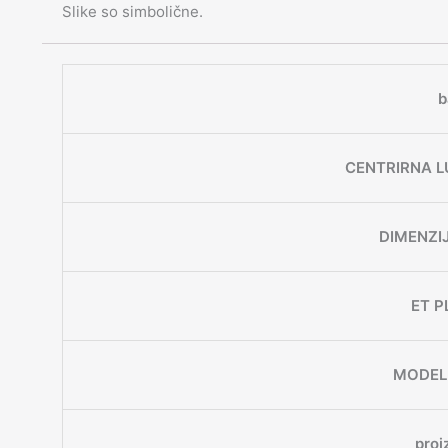
Slike so simbolične.
b
CENTRIRNA L
DIMENZI
ET P
MODEL
proi