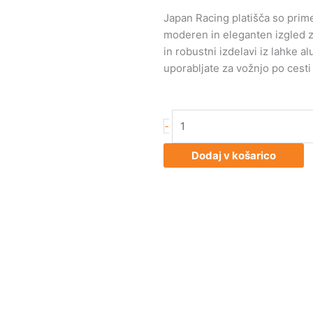
Japan Racing platišča so primer
moderen in eleganten izgled za 
in robustni izdelavi iz lahke al
uporabljate za vožnjo po cesti 
Japan
-
Racing
JR12
Dodaj v košarico
18x9
ET25
5x114/120
White
količina