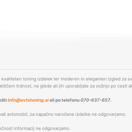
o kvaliteten tuning izdelek ter moderen in eleganten izgled za svo
latiščem trdnost, ne glede ali jih uporabljate za vožnjo po cesti a
ošti
info@avtotuning.si
ali po telefonu
070-637-657
.
 vaš avtomobil, za napačno naročene izdelke ne odgovarjamo.
 točnost informacij ne odgovarjamo.