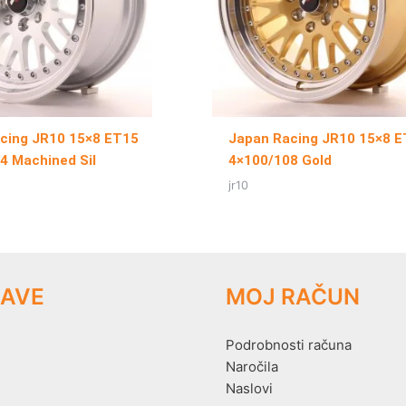
cing JR10 15×8 ET15
Japan Racing JR10 15×8 
4 Machined Sil
4×100/108 Gold
jr10
AVE
MOJ RAČUN
Podrobnosti računa
Naročila
Naslovi