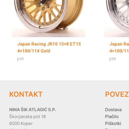
Japan Racing JR10 15×8 ET15
Japan Ra
4×100/114 Gold
4×100/11
jr10
jr10
KONTAKT
POVEZ
NINA ŠIK ATLAGIĆ S.P.
Dostava
Škocjanska pot 18
Plačilo
6000 Koper
Piškotki