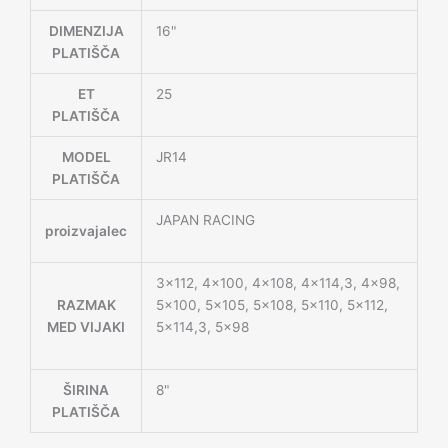
DIMENZIJA
16"
PLATIŠČA
ET
25
PLATIŠČA
MODEL
JR14
PLATIŠČA
JAPAN RACING
proizvajalec
3×112, 4×100, 4×108, 4×114,3, 4×98,
RAZMAK
5×100, 5×105, 5×108, 5×110, 5×112,
MED VIJAKI
5×114,3, 5×98
ŠIRINA
8"
PLATIŠČA