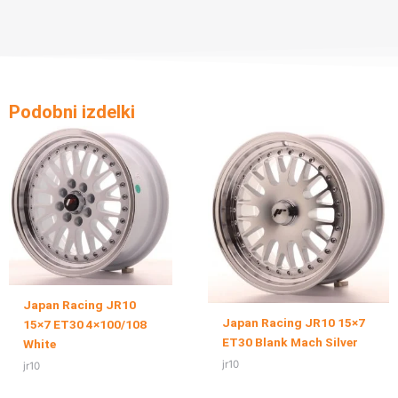
Podobni izdelki
Japan Racing JR10
Japan Racing JR10 15×7
15×7 ET30 4×100/108
ET30 Blank Mach Silver
White
jr10
jr10