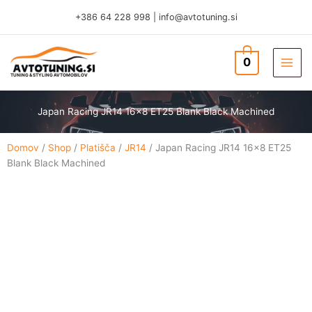
Skip
+386 64 228 998
|
info@avtotuning.si
to
content
0
TUNING & STYLING AVTOMOBILOV
Japan Racing JR14 16×8 ET25 Blank Black Machined
Domov
/
Shop
/
Platišča
/
JR14
/ Japan Racing JR14 16×8 ET25
Blank Black Machined