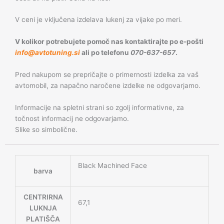
V ceni je vključena izdelava lukenj za vijake po meri.
V kolikor potrebujete pomoč nas kontaktirajte po e-pošti
info@avtotuning.si
ali po telefonu
070-637-657
.
Pred nakupom se prepričajte o primernosti izdelka za vaš
avtomobil, za napačno naročene izdelke ne odgovarjamo.
Informacije na spletni strani so zgolj informativne, za
točnost informacij ne odgovarjamo.
Slike so simbolične.
Black Machined Face
barva
CENTRIRNA
67,1
LUKNJA
PLATIŠČA