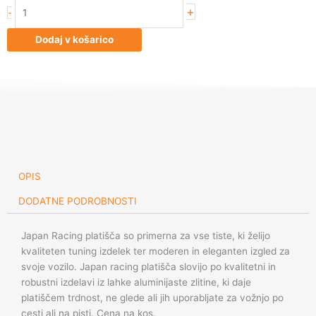
Japan
+
-
Racing
JR14
Dodaj v košarico
16x8
ET25
Blank
Black
Machined
količina
OPIS
DODATNE PODROBNOSTI
Japan Racing platišča so primerna za vse tiste, ki želijo
kvaliteten tuning izdelek ter moderen in eleganten izgled za
svoje vozilo. Japan racing platišča slovijo po kvalitetni in
robustni izdelavi iz lahke aluminijaste zlitine, ki daje
platiščem trdnost, ne glede ali jih uporabljate za vožnjo po
cesti ali na pisti. Cena na kos.