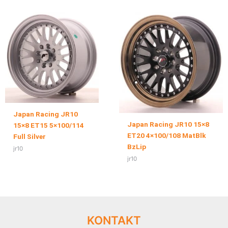
Japan Racing JR10
Japan Racing JR10 15×8
15×8 ET15 5×100/114
ET20 4×100/108 MatBlk
Full Silver
BzLip
jr10
jr10
KONTAKT