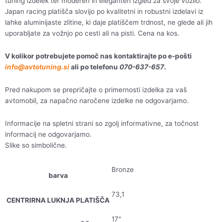
tuning izdelek ter moderen in eleganten izgled za svoje vozilo.
Japan racing platišča slovijo po kvalitetni in robustni izdelavi iz
lahke aluminijaste zlitine, ki daje platiščem trdnost, ne glede ali jih
uporabljate za vožnjo po cesti ali na pisti. Cena na kos.
V kolikor potrebujete pomoč nas kontaktirajte po e-pošti
info@avtotuning.si
ali po telefonu
070-637-657
.
Pred nakupom se prepričajte o primernosti izdelka za vaš
avtomobil, za napačno naročene izdelke ne odgovarjamo.
Informacije na spletni strani so zgolj informativne, za točnost
informacij ne odgovarjamo.
Slike so simbolične.
Bronze
barva
73,1
CENTRIRNA LUKNJA PLATIŠČA
17"