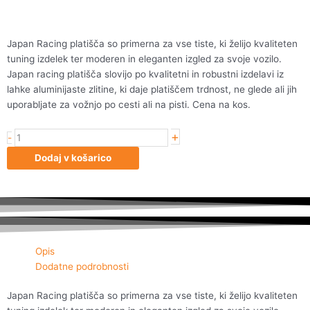
Japan Racing platišča so primerna za vse tiste, ki želijo kvaliteten
tuning izdelek ter moderen in eleganten izgled za svoje vozilo.
Japan racing platišča slovijo po kvalitetni in robustni izdelavi iz
lahke aluminijaste zlitine, ki daje platiščem trdnost, ne glede ali jih
uporabljate za vožnjo po cesti ali na pisti. Cena na kos.
+
Japan
-
Racing
Dodaj v košarico
JR18
17x8
ET35
5x100/114
Matt
Bronze
Opis
količina
Dodatne podrobnosti
Japan Racing platišča so primerna za vse tiste, ki želijo kvaliteten