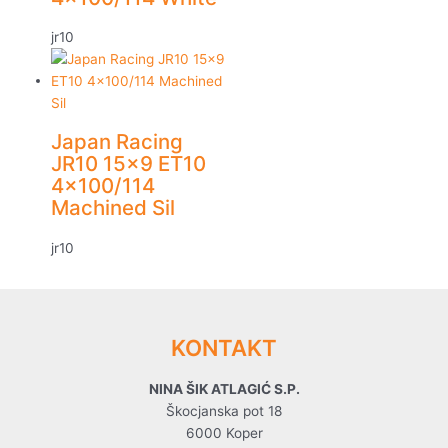
jr10
Japan Racing
JR10 15×9 ET10
4×100/114
Machined Sil
jr10
KONTAKT
NINA ŠIK ATLAGIĆ S.P.
Škocjanska pot 18
6000 Koper