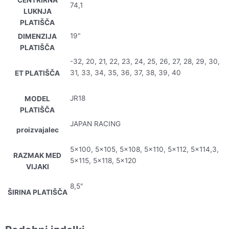
CENTRIRNA
74,1
LUKNJA
PLATIŠČA
19"
DIMENZIJA
PLATIŠČA
-32, 20, 21, 22, 23, 24, 25, 26, 27, 28, 29, 30,
31, 33, 34, 35, 36, 37, 38, 39, 40
ET PLATIŠČA
JR18
MODEL
PLATIŠČA
JAPAN RACING
proizvajalec
5×100, 5×105, 5×108, 5×110, 5×112, 5×114,3,
RAZMAK MED
5×115, 5×118, 5×120
VIJAKI
8,5"
ŠIRINA PLATIŠČA