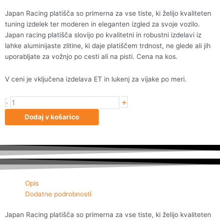
Japan Racing platišča so primerna za vse tiste, ki želijo kvaliteten
tuning izdelek ter moderen in eleganten izgled za svoje vozilo.
Japan racing platišča slovijo po kvalitetni in robustni izdelavi iz
lahke aluminijaste zlitine, ki daje platiščem trdnost, ne glede ali jih
uporabljate za vožnjo po cesti ali na pisti. Cena na kos.
V ceni je vključena izdelava ET in lukenj za vijake po meri.
+
Japan
-
Racing
Dodaj v košarico
JR18
19x8,5
ET20-
40
5H
Blank
Opis
Silver
Dodatne podrobnosti
M
količina
Japan Racing platišča so primerna za vse tiste, ki želijo kvaliteten