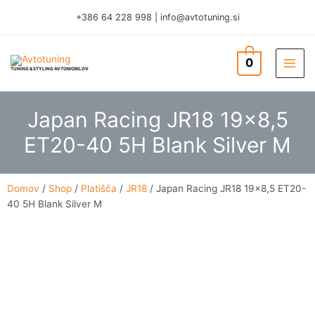
Skip
+386 64 228 998
|
info@avtotuning.si
to
content
0
TUNING & STYLING AVTOMOBILOV
Japan Racing JR18 19×8,5
ET20-40 5H Blank Silver M
Domov
/
Shop
/
Platišča
/
JR18
/ Japan Racing JR18 19×8,5 ET20-
40 5H Blank Silver M