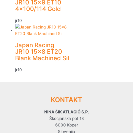
JR10 15×9 ET10
4×100/114 Gold
jr10
Japan Racing
JR10 15×8 ET20
Blank Machined Sil
jr10
KONTAKT
NINA ŠIK ATLAGIĆ S.P.
Škocjanska pot 18
6000 Koper
Slovenija