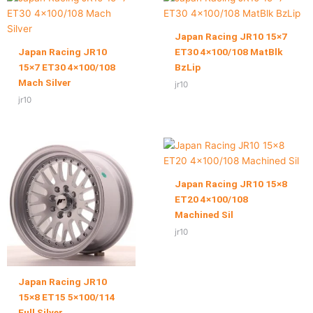
Japan Racing JR10 15×7
Japan Racing JR10
ET30 4×100/108 MatBlk
15×7 ET30 4×100/108
BzLip
Mach Silver
jr10
jr10
Japan Racing JR10 15×8
ET20 4×100/108
Machined Sil
jr10
Japan Racing JR10
15×8 ET15 5×100/114
Full Silver