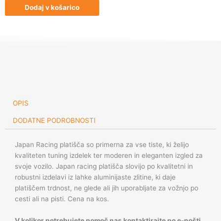
JR18
Dodaj v košarico
19x9,5
ET35
5x120
Matt
Black
količina
OPIS
DODATNE PODROBNOSTI
Japan Racing platišča so primerna za vse tiste, ki želijo
kvaliteten tuning izdelek ter moderen in eleganten izgled za
svoje vozilo. Japan racing platišča slovijo po kvalitetni in
robustni izdelavi iz lahke aluminijaste zlitine, ki daje
platiščem trdnost, ne glede ali jih uporabljate za vožnjo po
cesti ali na pisti. Cena na kos.
V kolikor potrebujete pomoč nas kontaktirajte po e-pošti