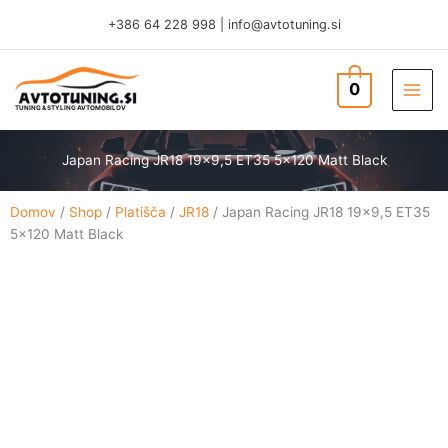
Skip
+386 64 228 998
|
info@avtotuning.si
to
content
0
TUNING & STYLING AVTOMOBILOV
Japan Racing JR18 19×9,5 ET35 5×120 Matt Black
Domov
/
Shop
/
Platišča
/
JR18
/ Japan Racing JR18 19×9,5 ET35
5×120 Matt Black