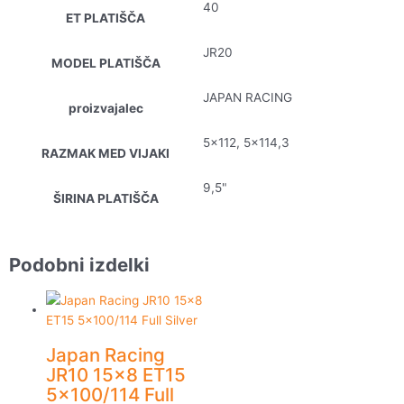
40
ET PLATIŠČA
JR20
MODEL PLATIŠČA
JAPAN RACING
proizvajalec
5×112, 5×114,3
RAZMAK MED VIJAKI
9,5"
ŠIRINA PLATIŠČA
Podobni izdelki
Japan Racing
JR10 15×8 ET15
5×100/114 Full