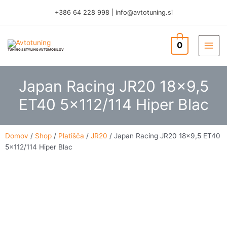
Skip
+386 64 228 998
|
info@avtotuning.si
to
content
0
TUNING & STYLING AVTOMOBILOV
Japan Racing JR20 18×9,5
ET40 5×112/114 Hiper Blac
Domov
/
Shop
/
Platišča
/
JR20
/ Japan Racing JR20 18×9,5 ET40
5×112/114 Hiper Blac