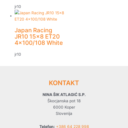
jr10
Japan Racing
JR10 15×8 ET20
4×100/108 White
jr10
KONTAKT
NINA ŠIK ATLAGIĆ S.P.
Škocjanska pot 18
6000 Koper
Slovenija
Telefon:
+386 64 228 998