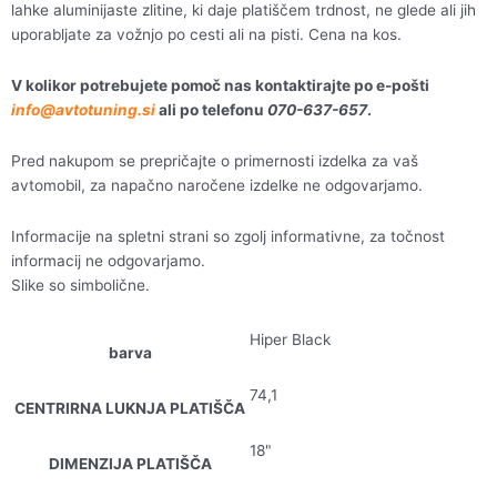
lahke aluminijaste zlitine, ki daje platiščem trdnost, ne glede ali jih
uporabljate za vožnjo po cesti ali na pisti. Cena na kos.
V kolikor potrebujete pomoč nas kontaktirajte po e-pošti
info@avtotuning.si
ali po telefonu
070-637-657
.
Pred nakupom se prepričajte o primernosti izdelka za vaš
avtomobil, za napačno naročene izdelke ne odgovarjamo.
Informacije na spletni strani so zgolj informativne, za točnost
informacij ne odgovarjamo.
Slike so simbolične.
Hiper Black
barva
74,1
CENTRIRNA LUKNJA PLATIŠČA
18"
DIMENZIJA PLATIŠČA