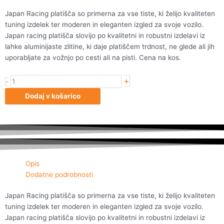
Japan Racing platišča so primerna za vse tiste, ki želijo kvaliteten
tuning izdelek ter moderen in eleganten izgled za svoje vozilo.
Japan racing platišča slovijo po kvalitetni in robustni izdelavi iz
lahke aluminijaste zlitine, ki daje platiščem trdnost, ne glede ali jih
uporabljate za vožnjo po cesti ali na pisti. Cena na kos.
+
Japan
-
Racing
Dodaj v košarico
JR20
18x9,5
ET40
5x112/114
Hiper
Blac
Opis
količina
Dodatne podrobnosti
Japan Racing platišča so primerna za vse tiste, ki želijo kvaliteten
tuning izdelek ter moderen in eleganten izgled za svoje vozilo.
Japan racing platišča slovijo po kvalitetni in robustni izdelavi iz