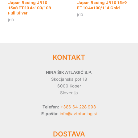
Japan Racing JR10
Japan Racing JR10 15×9
15×8 ET20 4×100/108
ET10 4×100/114 Gold
Full Silver
jr10
jr10
KONTAKT
NINA ŠIK ATLAGIĆ S.P.
Škocjanska pot 18
6000 Koper
Slovenija
Telefon:
+386 64 228 998
E-pošta:
info@avtotuning.si
DOSTAVA