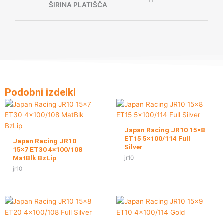
ŠIRINA PLATIŠČA
Podobni izdelki
Japan Racing JR10 15×8
ET15 5×100/114 Full
Japan Racing JR10
Silver
15×7 ET30 4×100/108
MatBlk BzLip
jr10
jr10