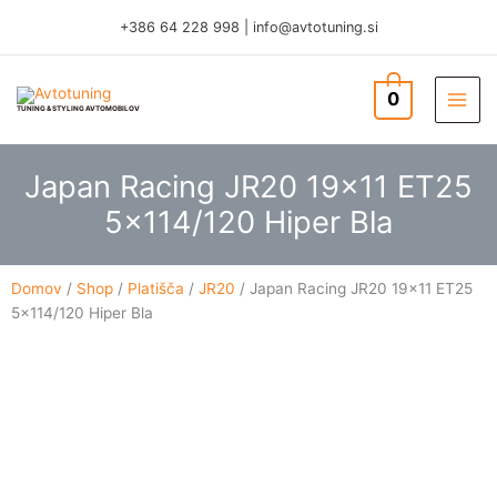
Skip
+386 64 228 998
|
info@avtotuning.si
to
content
0
TUNING & STYLING AVTOMOBILOV
Japan Racing JR20 19×11 ET25
5×114/120 Hiper Bla
Domov
/
Shop
/
Platišča
/
JR20
/ Japan Racing JR20 19×11 ET25
5×114/120 Hiper Bla