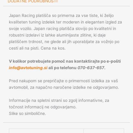
DODATNE PODROBNOSTI
Japan Racing platišča so primerna za vse tiste, ki želijo
kvaliteten tuning izdelek ter moderen in eleganten izgled za
svoje vozilo. Japan racing platišča slovijo po kvalitetni in
robustni izdelavi iz lahke aluminijaste zlitine, ki daje
platiščem trdnost, ne glede ali jih uporabljate za vožnjo po
cesti ali na pisti. Cena na kos.
V kolikor potrebujete pomoč nas kontaktirajte po e-pošti
info@avtotuning.si
ali po telefonu
070-637-657
.
Pred nakupom se prepričajte o primernosti izdelka za vaš
avtomobil, za napačno naročene izdelke ne odgovarjamo.
Informacije na spletni strani so zgolj informativne, za
točnost informacij ne odgovarjamo.
Slike so simbolične.