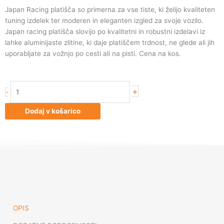
Japan Racing platišča so primerna za vse tiste, ki želijo kvaliteten
tuning izdelek ter moderen in eleganten izgled za svoje vozilo.
Japan racing platišča slovijo po kvalitetni in robustni izdelavi iz
lahke aluminijaste zlitine, ki daje platiščem trdnost, ne glede ali jih
uporabljate za vožnjo po cesti ali na pisti. Cena na kos.
Japan
+
-
Racing
JR20
Dodaj v košarico
19x11
ET25
5x114/120
Hiper
Bla
količina
OPIS