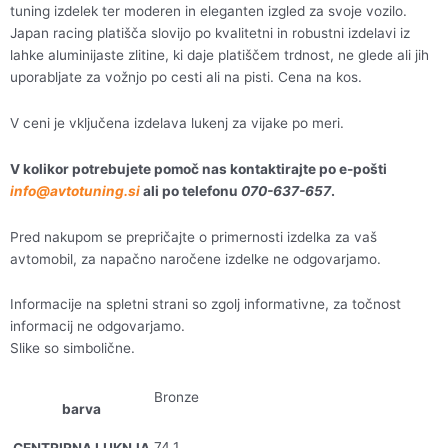
tuning izdelek ter moderen in eleganten izgled za svoje vozilo.
Japan racing platišča slovijo po kvalitetni in robustni izdelavi iz
lahke aluminijaste zlitine, ki daje platiščem trdnost, ne glede ali jih
uporabljate za vožnjo po cesti ali na pisti. Cena na kos.
V ceni je vključena izdelava lukenj za vijake po meri.
V kolikor potrebujete pomoč nas kontaktirajte po e-pošti
info@avtotuning.si
ali po telefonu
070-637-657
.
Pred nakupom se prepričajte o primernosti izdelka za vaš
avtomobil, za napačno naročene izdelke ne odgovarjamo.
Informacije na spletni strani so zgolj informativne, za točnost
informacij ne odgovarjamo.
Slike so simbolične.
Bronze
barva
74,1