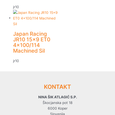
jr10
Japan Racing
JR10 15×9 ET0
4×100/114
Machined Sil
jr10
KONTAKT
NINA ŠIK ATLAGIĆ S.P.
Škocjanska pot 18
6000 Koper
Slovenija