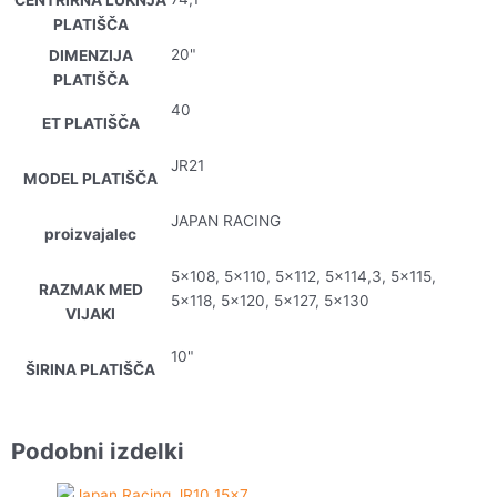
CENTRIRNA LUKNJA
PLATIŠČA
20"
DIMENZIJA
PLATIŠČA
40
ET PLATIŠČA
JR21
MODEL PLATIŠČA
JAPAN RACING
proizvajalec
5×108, 5×110, 5×112, 5×114,3, 5×115,
RAZMAK MED
5×118, 5×120, 5×127, 5×130
VIJAKI
10"
ŠIRINA PLATIŠČA
Podobni izdelki