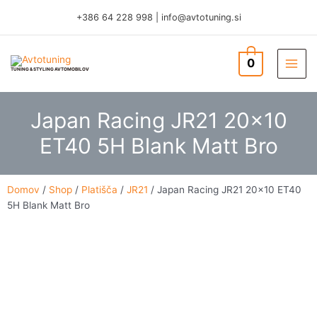
Skip
+386 64 228 998
|
info@avtotuning.si
to
content
0
TUNING & STYLING AVTOMOBILOV
Japan Racing JR21 20×10
ET40 5H Blank Matt Bro
Domov
/
Shop
/
Platišča
/
JR21
/ Japan Racing JR21 20×10 ET40
5H Blank Matt Bro