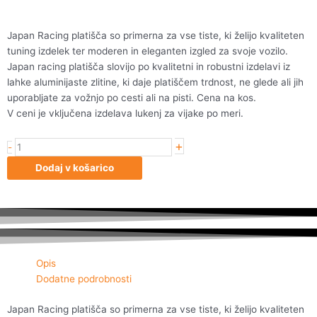
Japan Racing platišča so primerna za vse tiste, ki želijo kvaliteten
tuning izdelek ter moderen in eleganten izgled za svoje vozilo.
Japan racing platišča slovijo po kvalitetni in robustni izdelavi iz
lahke aluminijaste zlitine, ki daje platiščem trdnost, ne glede ali jih
uporabljate za vožnjo po cesti ali na pisti. Cena na kos.
V ceni je vključena izdelava lukenj za vijake po meri.
+
Japan
-
Racing
Dodaj v košarico
JR21
20x10
ET40
5H
Blank
Matt
Opis
Bro
Dodatne podrobnosti
količina
Japan Racing platišča so primerna za vse tiste, ki želijo kvaliteten