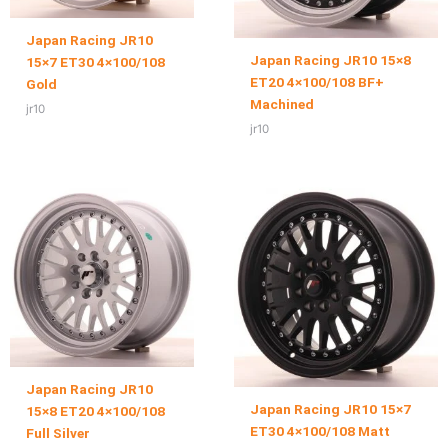
Japan Racing JR10
Japan Racing JR10 15×8
15×7 ET30 4×100/108
ET20 4×100/108 BF+
Gold
Machined
jr10
jr10
Japan Racing JR10
Japan Racing JR10 15×7
15×8 ET20 4×100/108
ET30 4×100/108 Matt
Full Silver