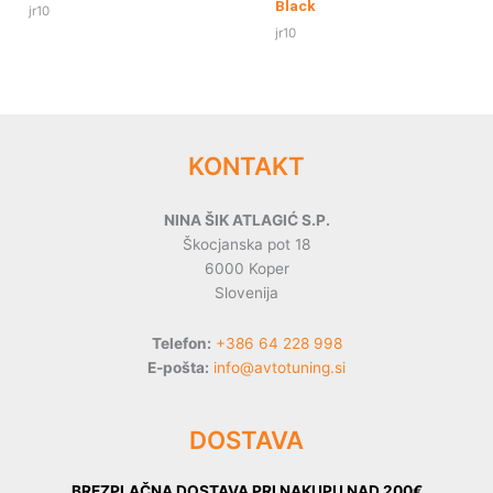
Black
jr10
jr10
KONTAKT
NINA ŠIK ATLAGIĆ S.P.
Škocjanska pot 18
6000 Koper
Slovenija
Telefon:
+386 64 228 998
E-pošta:
info@avtotuning.si
DOSTAVA
BREZPLAČNA DOSTAVA PRI NAKUPU NAD 200€