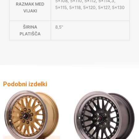
5×108, 5×110, 5×112, 5×114,3,
RAZMAK MED
5×115, 5×118, 5×120, 5×127, 5×130
VIJAKI
ŠIRINA
8,5"
PLATIŠČA
Podobni izdelki