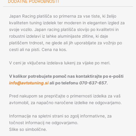
DODATNE PODROBNOSTI
Japan Racing platišča so primerna za vse tiste, ki želijo
kvaliteten tuning izdelek ter moderen in eleganten izgled za
svoje vozilo. Japan racing platišča slovijo po kvalitetni in
robustni izdelavi iz lahke aluminijaste zlitine, ki daje
platiščem trdnost, ne glede ali jih uporabljate za vožnjo po
cesti ali na pisti. Cena na kos.
V ceni je vključena izdelava lukenj za vijake po meri.
V kolikor potrebujete pomoč nas kontaktirajte po e-pošti
info@avtotuning.si
ali po telefonu
070-637-657
.
Pred nakupom se prepričajte o primernosti izdelka za vaš
avtomobil, za napačno naročene izdelke ne odgovarjamo.
Informacije na spletni strani so zgolj informativne, za
točnost informacij ne odgovarjamo.
Slike so simbolične.