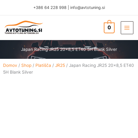
Skip
+386 64 228 998
|
info@avtotuning.si
to
content
0
TUNING & STYLING AVTOMOBILOV
Japan Racing JR25 20×8,5 ET40 5H Blank Silver
Domov
/
Shop
/
Platišča
/
JR25
/ Japan Racing JR25 20×8,5 ET40
5H Blank Silver