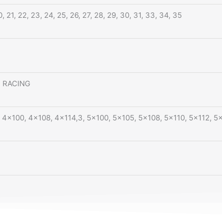
, 21, 22, 23, 24, 25, 26, 27, 28, 29, 30, 31, 33, 34, 35
 RACING
 4×100, 4×108, 4×114,3, 5×100, 5×105, 5×108, 5×110, 5×112, 5×