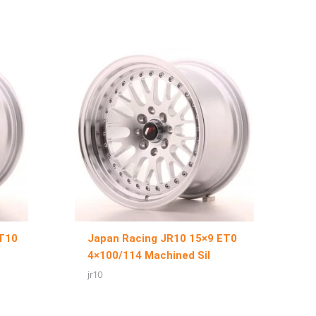
ET10
Japan Racing JR10 15×9 ET0
4×100/114 Machined Sil
jr10