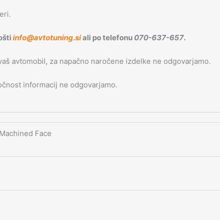
eri.
ošti
info@avtotuning.si
ali po telefonu
070-637-657
.
 vaš avtomobil, za napačno naročene izdelke ne odgovarjamo.
 točnost informacij ne odgovarjamo.
 Machined Face