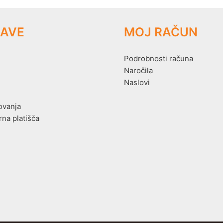
AVE
MOJ RAČUN
Podrobnosti računa
Naročila
Naslovi
ovanja
rna platišča