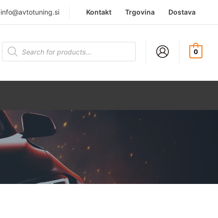
|
info@avtotuning.si
Kontakt
Trgovina
Dostava
Products
search
0