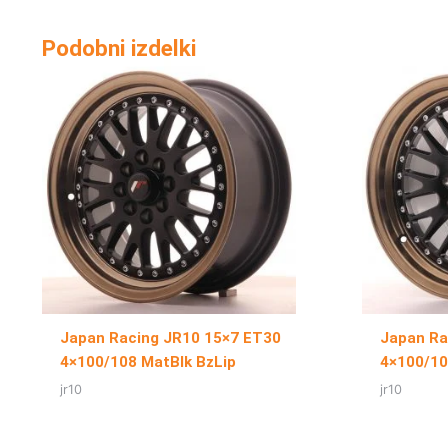
Podobni izdelki
Japan Racing JR10 15×7 ET30
Japan Ra
4×100/108 MatBlk BzLip
4×100/10
jr10
jr10