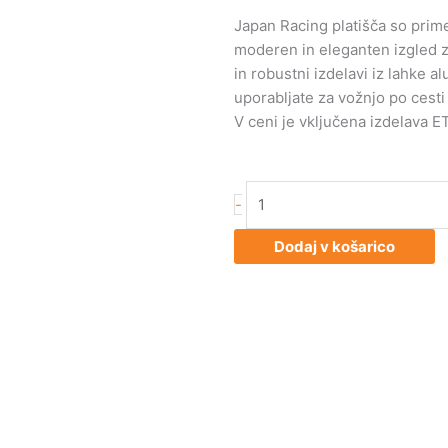
Japan Racing platišča so primer
moderen in eleganten izgled za 
in robustni izdelavi iz lahke al
uporabljate za vožnjo po cesti 
V ceni je vključena izdelava ET
Japan
-
Racing
JR26
Dodaj v košarico
17x9
ET20-
35
Blank
Mach
Silver
količina