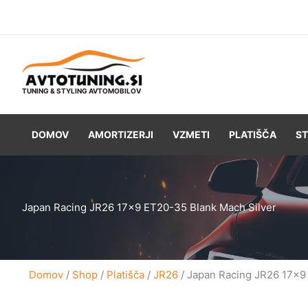
Skip
to
content
TUNING & STYLING AVTOMOBILOV
DOMOV
AMORTIZERJI
VZMETI
PLATIŠČA
ST
Japan Racing JR26 17×9 ET20-35 Blank Mach Silver
Domov
/
Shop
/
Platišča
/
JR26
/ Japan Racing JR26 17×9