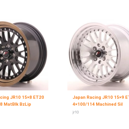
cing JR10 15×8 ET20
Japan Racing JR10 15×9 
8 MatBlk BzLip
4×100/114 Machined Sil
jr10