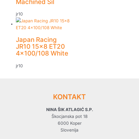
Machined Sil
jr10
Japan Racing
JR10 15×8 ET20
4×100/108 White
jr10
KONTAKT
NINA ŠIK ATLAGIĆ S.P.
Škocjanska pot 18
6000 Koper
Slovenija