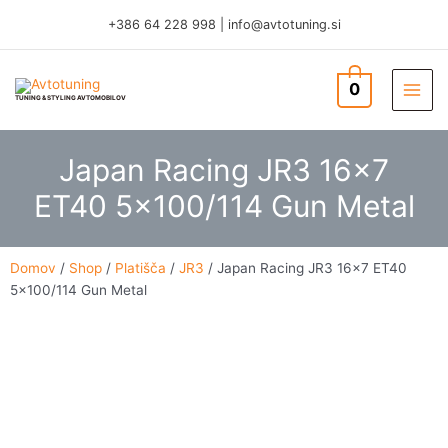
Skip
+386 64 228 998
|
info@avtotuning.si
to
content
0
TUNING & STYLING AVTOMOBILOV
Japan Racing JR3 16×7
ET40 5×100/114 Gun Metal
Domov
/
Shop
/
Platišča
/
JR3
/ Japan Racing JR3 16×7 ET40
5×100/114 Gun Metal