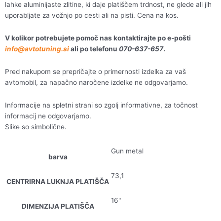
lahke aluminijaste zlitine, ki daje platiščem trdnost, ne glede ali jih
uporabljate za vožnjo po cesti ali na pisti. Cena na kos.
V kolikor potrebujete pomoč nas kontaktirajte po e-pošti
info@avtotuning.si
ali po telefonu
070-637-657
.
Pred nakupom se prepričajte o primernosti izdelka za vaš
avtomobil, za napačno naročene izdelke ne odgovarjamo.
Informacije na spletni strani so zgolj informativne, za točnost
informacij ne odgovarjamo.
Slike so simbolične.
Gun metal
barva
73,1
CENTRIRNA LUKNJA PLATIŠČA
16"
DIMENZIJA PLATIŠČA